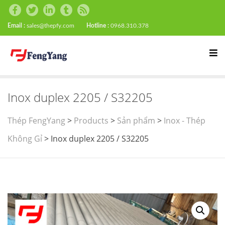
Email :
sales@thepfy.com
Hotline :
0968.310.378
Inox duplex 2205 / S32205
Thép FengYang
>
Products
>
Sản phẩm
>
Inox - Thép
Không Gỉ
>
Inox duplex 2205 / S32205