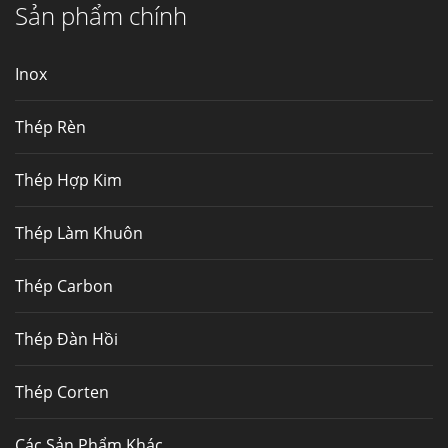
Hợp kim N06625 là hợp kim chịu
Sản phẩm chính
nhiệt,...
Inox
Mua inox ở đâu chất lượng giá tốt? Gọi ngay
Thép Fengyang
Thép Rèn
Inox (thép không gỉ) là một trong...
Thép Hợp Kim
Thép Làm Khuôn
Thép Carbon
Thép Đàn Hồi
Thép Corten
Các Sản Phẩm Khác