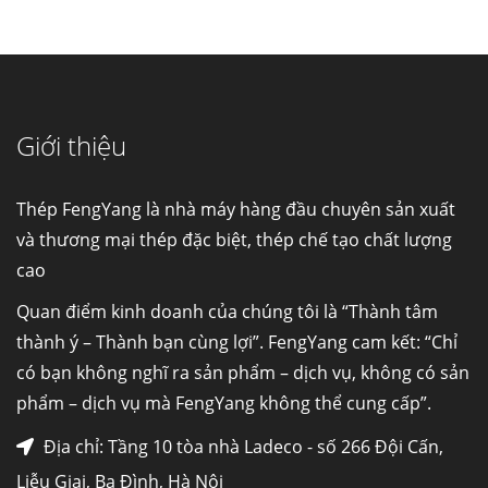
Cung cấp thép ống đúc kéo nguội S10C, S20C,
S30C, S45C theo kích thước yêu cầu
Ống đúc kéo nguội là gì? Ống...
Giới thiệu
Đơn hàng thép SPA-H | corten A cung cấp cho
nhà máy thép Hòa Phát
Fengyang là một trong những nhà
Thép FengYang là nhà máy hàng đầu chuyên sản xuất
máy...
và thương mại thép đặc biệt, thép chế tạo chất lượng
cao
Hợp kim N06625 là gì? Giá hợp kim 625 mới
nhất, Mua Inconel 625 tại Việt Nam
Quan điểm kinh doanh của chúng tôi là “Thành tâm
Hợp kim N06625 là hợp kim chịu
thành ý – Thành bạn cùng lợi”. FengYang cam kết: “Chỉ
nhiệt,...
có bạn không nghĩ ra sản phẩm – dịch vụ, không có sản
phẩm – dịch vụ mà FengYang không thể cung cấp”.
Mua inox ở đâu chất lượng giá tốt? Gọi ngay
Thép Fengyang
Địa chỉ: Tầng 10 tòa nhà Ladeco - số 266 Đội Cấn,
Inox (thép không gỉ) là một trong...
Liễu Giai, Ba Đình, Hà Nội