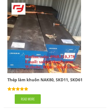
Thép làm khuôn NAK80, SKD11, SKD61
Rated
5.00
out of 5
READ MORE