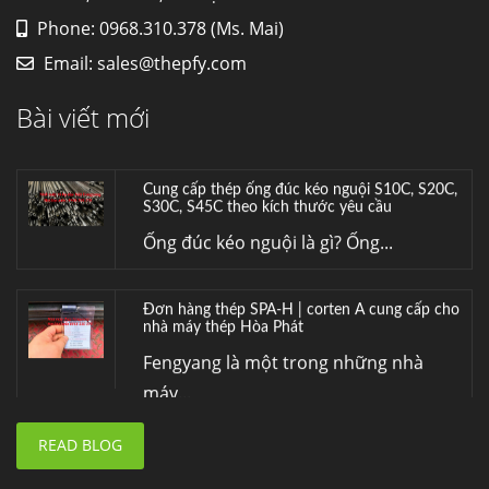
Phone: 0968.310.378 (Ms. Mai)
HỢP KIM ĐỒNG C70600 (CUNI 90/10) –
Email:
sales@thepfy.com
LỰA CHỌN TỐI ƯU CHO MÔI TRƯỜNG
BIỂN VÀ HÓA CHẤT
Bài viết mới
Hợp kim đồng C70600 (CuNi 90/10) –...
Cung cấp thép ống đúc kéo nguội S10C, S20C,
S30C, S45C theo kích thước yêu cầu
Ống đúc kéo nguội là gì? Ống...
Đơn hàng thép SPA-H | corten A cung cấp cho
nhà máy thép Hòa Phát
Fengyang là một trong những nhà
máy...
READ BLOG
Hợp kim N06625 là gì? Giá hợp kim 625 mới
nhất, Mua Inconel 625 tại Việt Nam