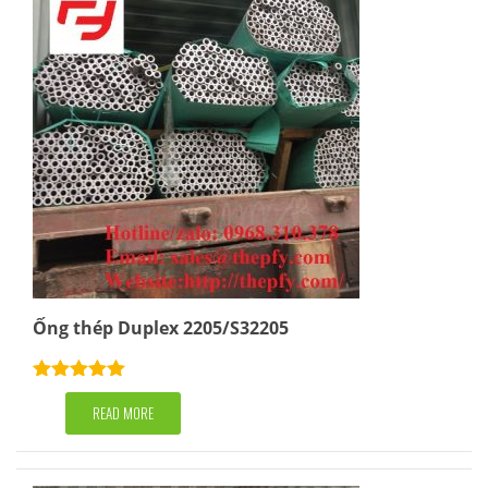
Ống thép Duplex 2205/S32205
Rated
5.00
out of 5
READ MORE