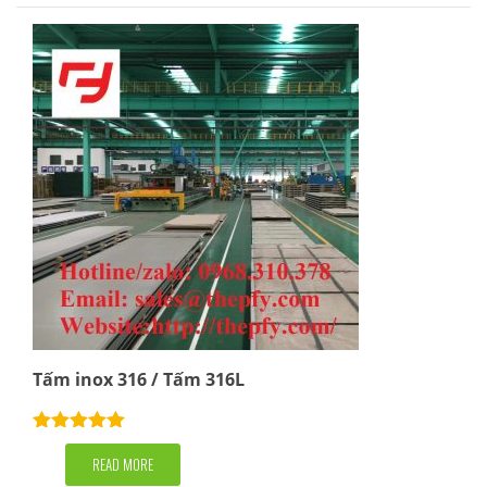
Tấm inox 316 / Tấm 316L
Rated
5.00
out of 5
READ MORE