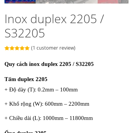
Inox duplex 2205 /
S32205
(
1
customer review)
Rated
1
5.00
out of 5
Quy cách inox duplex 2205 / S32205
based on
customer
rating
Tấm duplex 2205
+ Độ dày (T): 0.2mm – 100mm
+ Khổ rộng (W): 600mm – 2200mm
+ Chiều dài (L): 1000mm – 11800mm