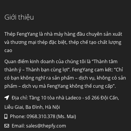
Giới thiệu
Cung cấp thép ống đúc kéo nguội S10C, S20C,
S30C, S45C theo kích thước yêu cầu
Ống đúc kéo nguội là gì? Ống...
Thép FengYang là nhà máy hàng đầu chuyên sản xuất
và thương mại thép đặc biệt, thép chế tạo chất lượng
cao
Đơn hàng thép SPA-H | corten A cung cấp cho
nhà máy thép Hòa Phát
Quan điểm kinh doanh của chúng tôi là “Thành tâm
Fengyang là một trong những nhà
thành ý – Thành bạn cùng lợi”. FengYang cam kết: “Chỉ
máy...
có bạn không nghĩ ra sản phẩm – dịch vụ, không có sản
phẩm – dịch vụ mà FengYang không thể cung cấp”.
Hợp kim N06625 là gì? Giá hợp kim 625 mới
nhất, Mua Inconel 625 tại Việt Nam
Địa chỉ: Tầng 10 tòa nhà Ladeco - số 266 Đội Cấn,
Hợp kim N06625 là hợp kim chịu
Liễu Giai, Ba Đình, Hà Nội
nhiệt,...
Phone: 0968.310.378 (Ms. Mai)
Email:
sales@thepfy.com
Mua inox ở đâu chất lượng giá tốt? Gọi ngay