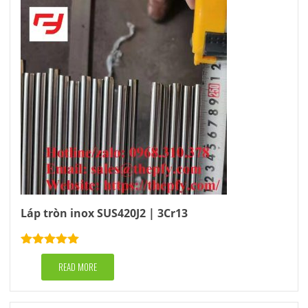
Láp tròn inox SUS420J2 | 3Cr13
Rated
5.00
out of 5
READ MORE