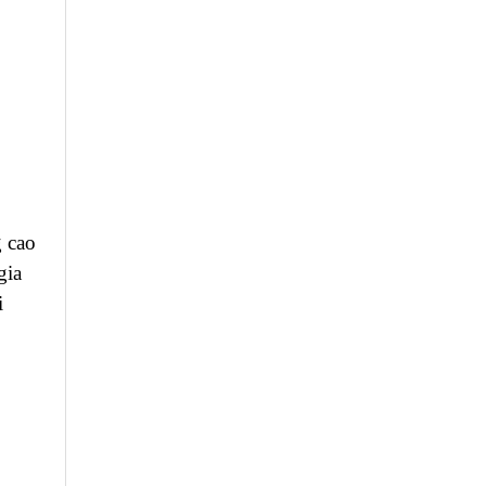
g cao
gia
i