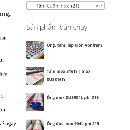
Tấm Cuộn Inox (21)
×
ang
,
Sản phẩm bán chạy
gian
Ống, tấm, láp tròn Vonfram
u;
Tấm inox 316Ti | Inox
liên
SUS316Ti
ốc
Ống inox SUS904L phi 219
lớn
kể ngày
Ống đúc inox 904L phi 219