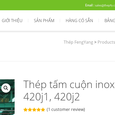
Email :
sales@thepfy.
GIỚI THIỆU
SẢN PHẨM
HÀNG CÓ SẴN
BẢNG
Thép FengYang
>
Product
Thép tấm cuộn inox
420j1, 420j2
(
1
customer review)