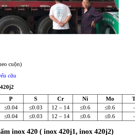
heo cuộn)
yêu cầu
 420j2
P
S
Cr
Ni
Mo
T
≤0.04
≤0.03
12 – 14
≤0.6
≤0.6
≤0.04
≤0.03
12 – 14
≤0.6
≤0.6
ấm inox 420 ( inox 420j1, inox 420j2)