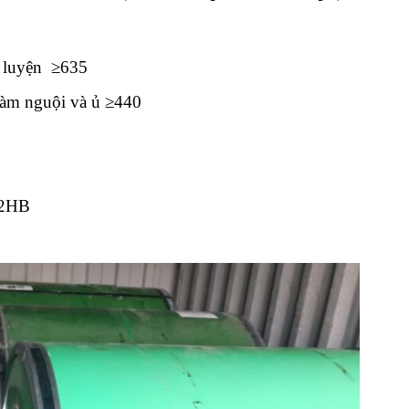
i luyện ≥635
làm nguội và ủ ≥440
92HB