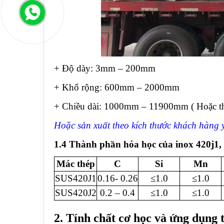
+ Độ dày: 3mm – 200mm
+ Khổ rộng: 600mm – 2000mm
+ Chiều dài: 1000mm – 11900mm ( Hoặc t
Hoặc sản xuất theo kích thước khách hàng 
1.4 Thành phần hóa học của inox 420j1,
Mác thép
C
Si
Mn
SUS420J1
0.16- 0.26
≤1.0
≤1.0
SUS420J2
0.2 – 0.4
≤1.0
≤1.0
2. Tính chất cơ học và ứng dụng t