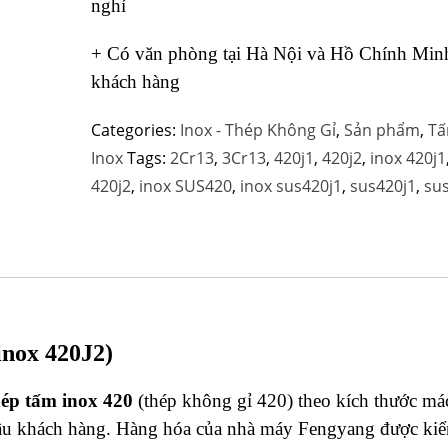
nghỉ
+ Có văn phòng tại Hà Nội và Hồ Chính Minh
khách hàng
Categories:
Inox - Thép Không Gỉ
,
Sản phẩm
,
Tấ
Inox
Tags:
2Cr13
,
3Cr13
,
420j1
,
420j2
,
inox 420j1
420j2
,
inox SUS420
,
inox sus420j1
,
sus420j1
,
su
inox 420J2)
ép tấm inox 420
(thép không gỉ 420) theo kích thước má
u khách hàng. Hàng hóa của nhà máy Fengyang được kiể