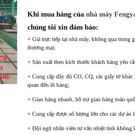
Rated
1
5.00
out of 5
based on
Khi mua hàng của
nhà máy Fengy
customer
rating
chúng tôi xin đảm bảo:
+ Giá trực tiếp tại nhà máy, không qua trung 
thương mại;
+ Sản xuất theo kích thước khách hàng yêu cầ
+ Cung cấp đầy đủ CO, CQ, các giấy tờ khác 
quan đến lô hàng;
+ Giao hàng nhanh, hỗ trợ giao hàng toàn qu
+ Cung cấp được số lượng lớn cho các dự án 
+ Đội ngũ nhân viên tư vấn nhiệt tình không 