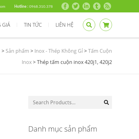
com
Hotline :
0968.310.378
 GIÁ
TIN TỨC
LIÊN HỆ
s
>
Sản phẩm
>
Inox - Thép Không Gỉ
>
Tấm Cuộn
Inox
>
Thép tấm cuộn inox 420j1, 420j2
Danh mục sản phẩm