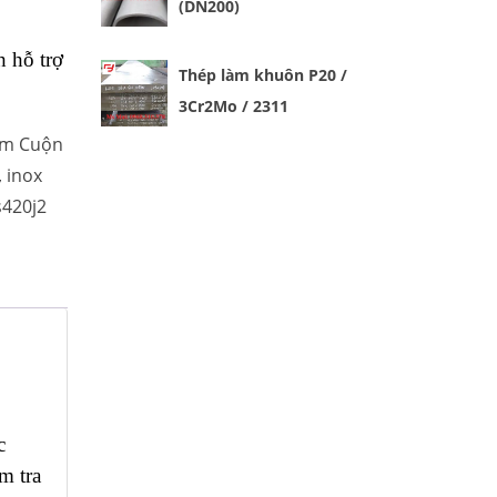
(DN200)
 hỗ trợ
Thép làm khuôn P20 /
3Cr2Mo / 2311
m Cuộn
,
inox
s420j2
c
m tra