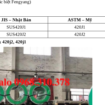
c biệt Fengyang)
JIS – Nhật Bản
ASTM – Mỹ
SUS420J1
420J1
SUS420J2
420J2
 420j2, 420j1