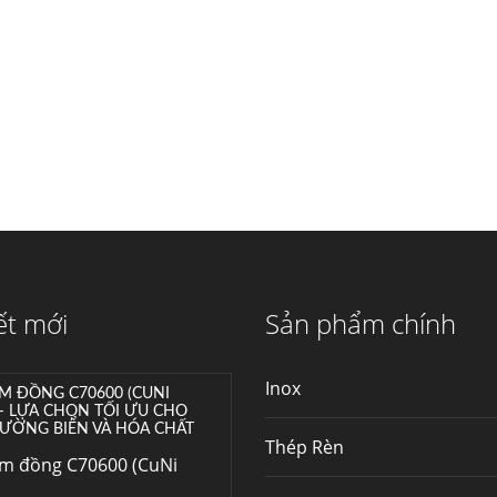
máy...
Hợp kim N06625 là gì?
Giá hợp kim 625 mới
nhất, Mua Inconel 625
tại Việt Nam
Hợp kim N06625 là
hợp kim chịu nhiệt,...
Mua inox ở đâu chất
lượng giá tốt? Gọi ngay
Thép Fengyang
Inox (thép không gỉ)
ết mới
Sản phẩm chính
là một trong...
Inox
M ĐỒNG C70600 (CUNI
 – LỰA CHỌN TỐI ƯU CHO
ƯỜNG BIỂN VÀ HÓA CHẤT
Thép Rèn
im đồng C70600 (CuNi
–...