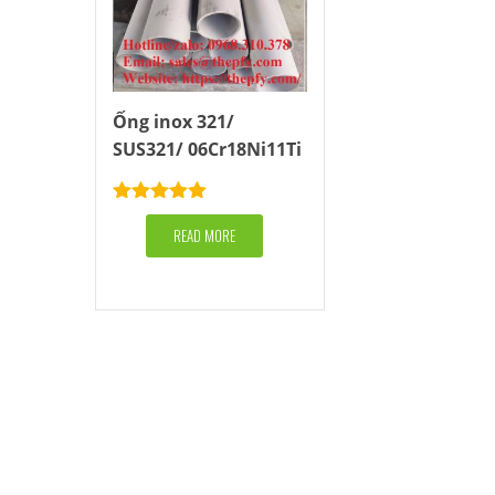
Ống inox 321/
SUS321/ 06Cr18Ni11Ti
Rated
5.00
out of 5
READ MORE