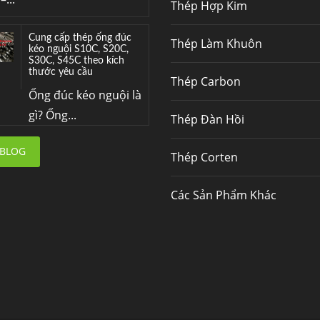
Thép Hợp Kim
Cung cấp thép ống đúc
Thép Làm Khuôn
kéo nguội S10C, S20C,
S30C, S45C theo kích
thước yêu cầu
Thép Carbon
Ống đúc kéo nguội là
gì? Ống...
Thép Đàn Hồi
Đơn hàng thép SPA-H |
 BLOG
Thép Corten
corten A cung cấp cho
nhà máy thép Hòa Phát
Fengyang là một
Các Sản Phẩm Khác
trong những nhà
máy...
Hợp kim N06625 là gì?
Giá hợp kim 625 mới
nhất, Mua Inconel 625
tại Việt Nam