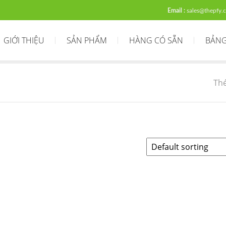
Email :
sales@thepfy.
GIỚI THIỆU
SẢN PHẨM
HÀNG CÓ SẴN
BẢNG
Th