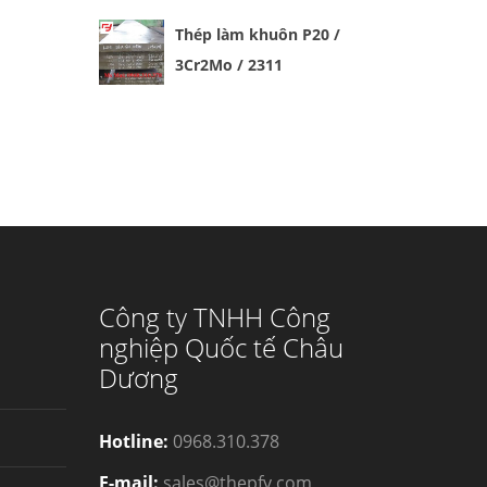
Thép làm khuôn P20 /
3Cr2Mo / 2311
Công ty TNHH Công
nghiệp Quốc tế Châu
Dương
Hotline:
0968.310.378
E-mail:
sales@thepfy.com