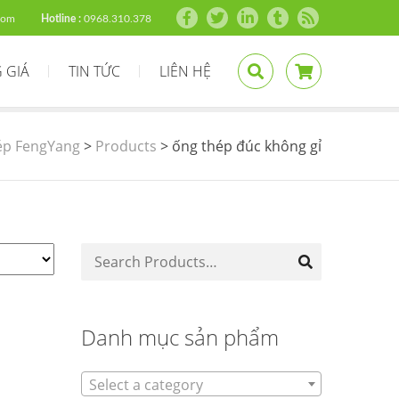
com
Hotline :
0968.310.378
 GIÁ
TIN TỨC
LIÊN HỆ
ép FengYang
>
Products
>
ống thép đúc không gỉ
Danh mục sản phẩm
Select a category