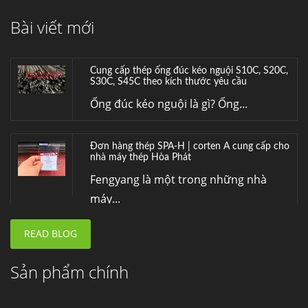
BIỂN VÀ HÓA CHẤT
Bài viết mới
Hợp kim đồng C70600 (CuNi 90/10) –...
Cung cấp thép ống đúc kéo nguội S10C, S20C,
S30C, S45C theo kích thước yêu cầu
Ống đúc kéo nguội là gì? Ống...
Đơn hàng thép SPA-H | corten A cung cấp cho
nhà máy thép Hòa Phát
Fengyang là một trong những nhà
máy...
READ BLOG
Hợp kim N06625 là gì? Giá hợp kim 625 mới
nhất, Mua Inconel 625 tại Việt Nam
Hợp kim N06625 là hợp kim chịu
Sản phẩm chính
nhiệt,...