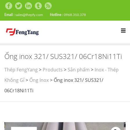
Email :
sales@thepfy.com
Hotline :
0968.310.378
Ống inox 321/ SUS321/ 06Cr18Ni11Ti
Thép FengYang
>
Products
>
Sản phẩm
>
Inox - Thép
Không Gỉ
>
Ống Inox
>
Ống inox 321/ SUS321/
06Cr18Ni11Ti