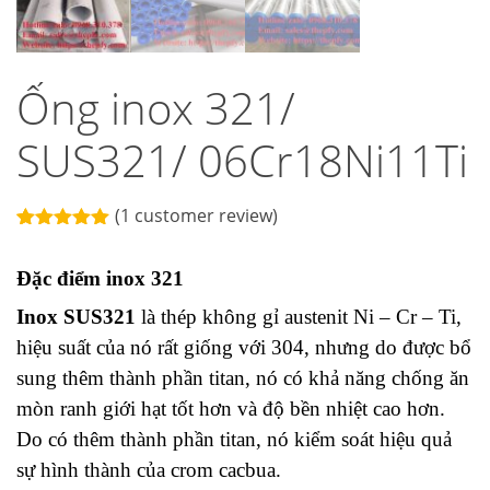
Ống inox 321/
SUS321/ 06Cr18Ni11Ti
(
1
customer review)
Rated
1
5.00
out of 5
Đặc điểm inox 321
based on
customer
rating
Inox SUS321
là thép không gỉ austenit Ni – Cr – Ti,
hiệu suất của nó rất giống với 304, nhưng do được bổ
sung thêm thành phần titan, nó có khả năng chống ăn
mòn ranh giới hạt tốt hơn và độ bền nhiệt cao hơn.
Do có thêm thành phần titan, nó kiểm soát hiệu quả
sự hình thành của crom cacbua.