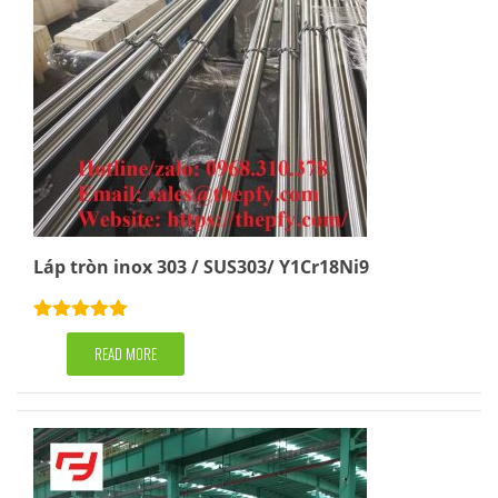
Láp tròn inox 303 / SUS303/ Y1Cr18Ni9
Rated
5.00
out of 5
READ MORE