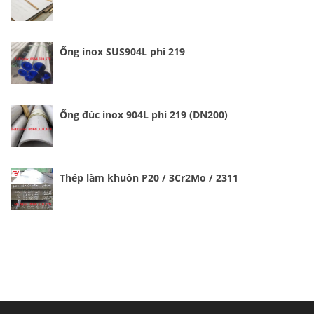
Ống inox SUS904L phi 219
Ống đúc inox 904L phi 219 (DN200)
Thép làm khuôn P20 / 3Cr2Mo / 2311
Cung cấp thép ống đúc kéo nguội S10C, S20C,
S30C, S45C theo kích thước yêu cầu
Ống đúc kéo nguội là gì? Ống...