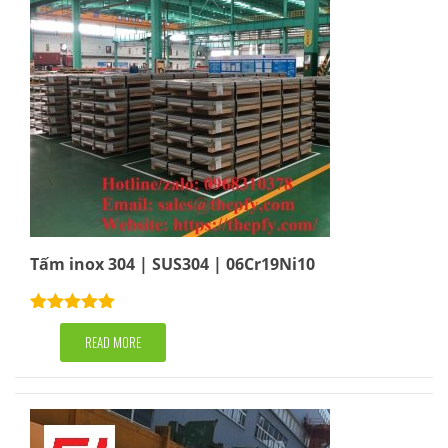
Tấm inox 304 | SUS304 | 06Cr19Ni10
Rated
5.00
out of 5
READ MORE