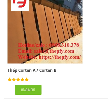
Thép Corten A / Corten B
Rated
4.86
out of 5
READ MORE