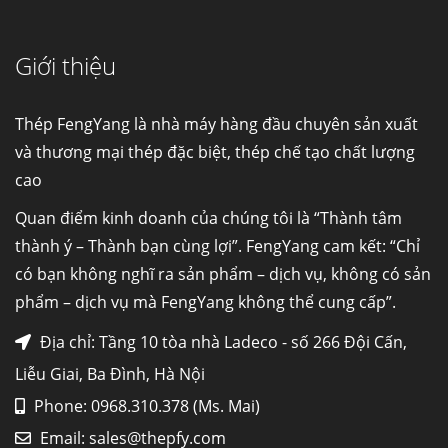
Giới thiệu
Đơn hàng thép SPA-H | corten A cung cấp cho
nhà máy thép Hòa Phát
Fengyang là một trong những nhà
Thép FengYang là nhà máy hàng đầu chuyên sản xuất
máy...
và thương mại thép đặc biệt, thép chế tạo chất lượng
cao
Hợp kim N06625 là gì? Giá hợp kim 625 mới
nhất, Mua Inconel 625 tại Việt Nam
Quan điểm kinh doanh của chúng tôi là “Thành tâm
Hợp kim N06625 là hợp kim chịu
thành ý – Thành bạn cùng lợi”. FengYang cam kết: “Chỉ
nhiệt,...
có bạn không nghĩ ra sản phẩm – dịch vụ, không có sản
phẩm – dịch vụ mà FengYang không thể cung cấp”.
Mua inox ở đâu chất lượng giá tốt? Gọi ngay
Thép Fengyang
Địa chỉ: Tầng 10 tòa nhà Ladeco - số 266 Đội Cấn,
Inox (thép không gỉ) là một trong...
Liễu Giai, Ba Đình, Hà Nội
Phone: 0968.310.378 (Ms. Mai)
HỢP KIM ĐỒNG C70600 (CUNI 90/10) –
Email:
sales@thepfy.com
LỰA CHỌN TỐI ƯU CHO MÔI TRƯỜNG