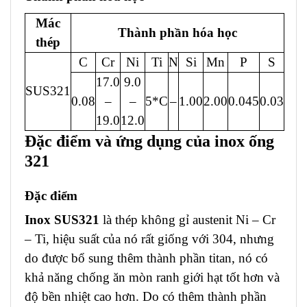
Mác
Thành phần hóa học
thép
C
Cr
Ni
Ti
N
Si
Mn
P
S
17.0
9.0
SUS321
0.08
–
–
5*C
–
1.00
2.00
0.045
0.03
19.0
12.0
Đặc điểm và ứng dụng của inox ống
321
Đặc điểm
Inox SUS321
là thép không gỉ austenit Ni – Cr
– Ti, hiệu suất của nó rất giống với 304, nhưng
do được bổ sung thêm thành phần titan, nó có
khả năng chống ăn mòn ranh giới hạt tốt hơn và
độ bền nhiệt cao hơn. Do có thêm thành phần