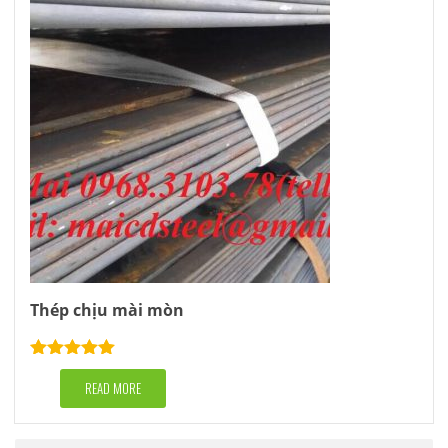
Thép chịu mài mòn
Rated
5.00
out of 5
READ MORE