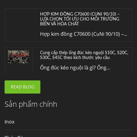
HỢP KIM ĐỒNG C70600 (CUNI 90/10) –
LỰA CHỌN TỐI ƯU CHO MÔI TRƯỜNG
BIỂN VÀ HÓA CHẤT
Hợp kim đồng C70600 (CuNi 90/10) –...
Cung cấp thép ống đúc kéo nguội S10C, S20C,
S30C, S45C theo kích thước yêu cầu
Ống đúc kéo nguội là gì? Ống...
READ BLOG
Đơn hàng thép SPA-H | corten A cung cấp cho
nhà máy thép Hòa Phát
Fengyang là một trong những nhà
Sản phẩm chính
máy...
Inox
Hợp kim N06625 là gì? Giá hợp kim 625 mới
nhất, Mua Inconel 625 tại Việt Nam