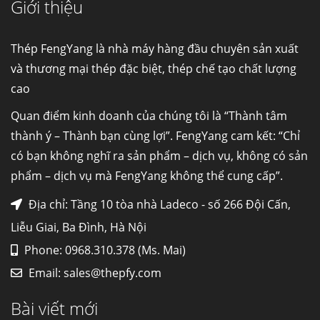
Giới thiệu
Cung cấp thép ống đúc kéo nguội S10C, S20C,
S30C, S45C theo kích thước yêu cầu
Ống đúc kéo nguội là gì? Ống...
Thép FengYang là nhà máy hàng đầu chuyên sản xuất
và thương mại thép đặc biệt, thép chế tạo chất lượng
cao
Đơn hàng thép SPA-H | corten A cung cấp cho
nhà máy thép Hòa Phát
Quan điểm kinh doanh của chúng tôi là “Thành tâm
Fengyang là một trong những nhà
thành ý – Thành bạn cùng lợi”. FengYang cam kết: “Chỉ
máy...
có bạn không nghĩ ra sản phẩm – dịch vụ, không có sản
phẩm – dịch vụ mà FengYang không thể cung cấp”.
Hợp kim N06625 là gì? Giá hợp kim 625 mới
nhất, Mua Inconel 625 tại Việt Nam
Địa chỉ: Tầng 10 tòa nhà Ladeco - số 266 Đội Cấn,
Hợp kim N06625 là hợp kim chịu
Liễu Giai, Ba Đình, Hà Nội
nhiệt,...
Phone: 0968.310.378 (Ms. Mai)
Email:
sales@thepfy.com
Mua inox ở đâu chất lượng giá tốt? Gọi ngay
Thép Fengyang
Bài viết mới
Inox (thép không gỉ) là một trong...