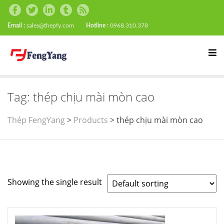
Email :
sales@thepfy.com
Hotline :
0968.310.378
Tag:
thép chịu mài mòn cao
Thép FengYang
>
Products
>
thép chịu mài mòn cao
Showing the single result