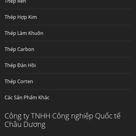
Thép Rèn
Hợp kim N06625 là hợp kim chịu
nhiệt,...
Thép Hợp Kim
Mua inox ở đâu chất lượng giá tốt? Gọi ngay
Thép Làm Khuôn
Thép Fengyang
Inox (thép không gỉ) là một trong...
Thép Carbon
Thép Đàn Hồi
Thép Corten
Các Sản Phẩm Khác
Công ty TNHH Công nghiệp Quốc tế
Châu Dương