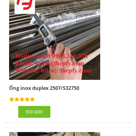
Ống inox duplex 2507/S32750
Rated
5.00
out of 5
READ MORE