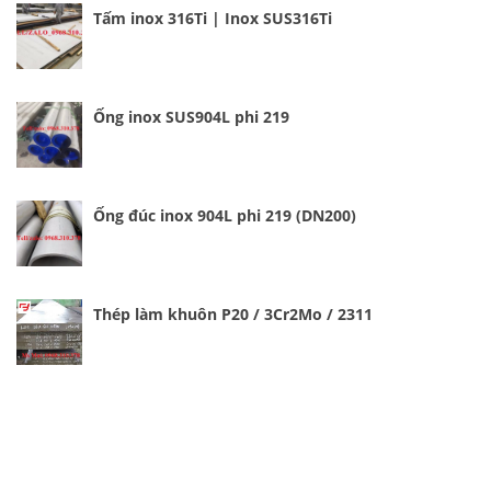
Tấm inox 316Ti | Inox SUS316Ti
Ống inox SUS904L phi 219
Ống đúc inox 904L phi 219 (DN200)
Thép làm khuôn P20 / 3Cr2Mo / 2311
Cung cấp thép ống đúc kéo nguội S10C, S20C,
S30C, S45C theo kích thước yêu cầu