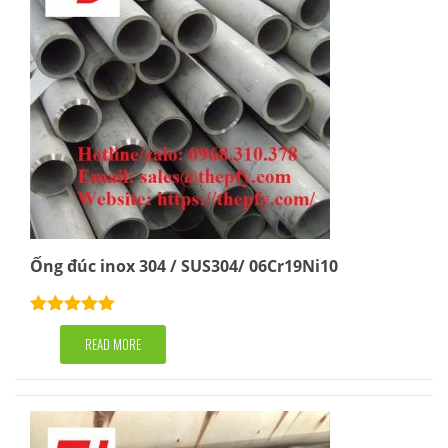
Ống đúc inox 304 / SUS304/ 06Cr19Ni10
Rated
5.00
out of 5
READ MORE