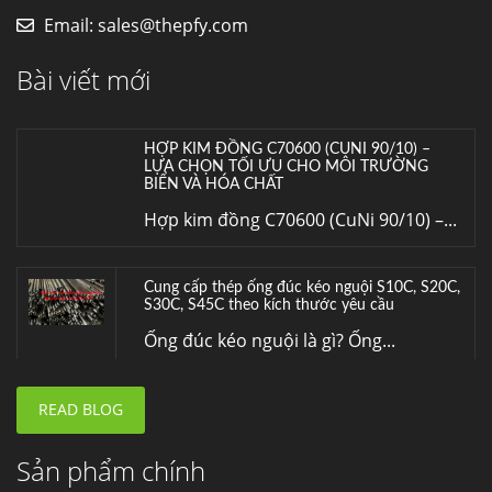
HỢP KIM ĐỒNG C70600 (CUNI 90/10) –
Email:
sales@thepfy.com
LỰA CHỌN TỐI ƯU CHO MÔI TRƯỜNG
BIỂN VÀ HÓA CHẤT
Bài viết mới
Hợp kim đồng C70600 (CuNi 90/10) –...
Cung cấp thép ống đúc kéo nguội S10C, S20C,
S30C, S45C theo kích thước yêu cầu
Ống đúc kéo nguội là gì? Ống...
Đơn hàng thép SPA-H | corten A cung cấp cho
nhà máy thép Hòa Phát
Fengyang là một trong những nhà
máy...
READ BLOG
Hợp kim N06625 là gì? Giá hợp kim 625 mới
nhất, Mua Inconel 625 tại Việt Nam
Hợp kim N06625 là hợp kim chịu
Sản phẩm chính