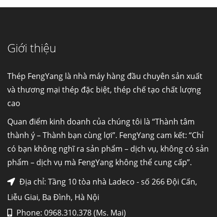
Ống đúc kéo nguội là gì? Ống...
Giới thiệu
Đơn hàng thép SPA-H | corten A cung cấp cho
nhà máy thép Hòa Phát
Fengyang là một trong những nhà
Thép FengYang là nhà máy hàng đầu chuyên sản xuất
máy...
và thương mại thép đặc biệt, thép chế tạo chất lượng
cao
Hợp kim N06625 là gì? Giá hợp kim 625 mới
nhất, Mua Inconel 625 tại Việt Nam
Quan điểm kinh doanh của chúng tôi là “Thành tâm
Hợp kim N06625 là hợp kim chịu
thành ý – Thành bạn cùng lợi”. FengYang cam kết: “Chỉ
nhiệt,...
có bạn không nghĩ ra sản phẩm – dịch vụ, không có sản
phẩm – dịch vụ mà FengYang không thể cung cấp”.
Mua inox ở đâu chất lượng giá tốt? Gọi ngay
Thép Fengyang
Địa chỉ: Tầng 10 tòa nhà Ladeco - số 266 Đội Cấn,
Inox (thép không gỉ) là một trong...
Liễu Giai, Ba Đình, Hà Nội
Phone: 0968.310.378 (Ms. Mai)