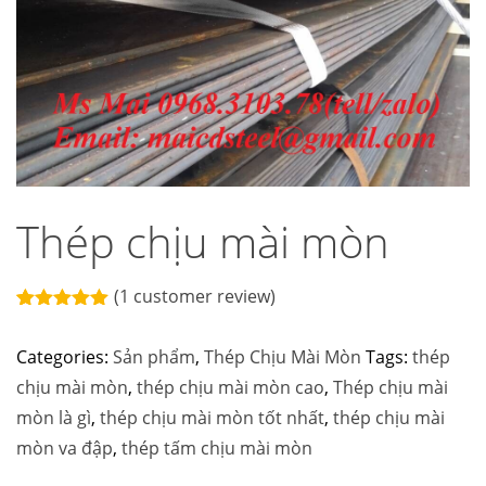
Thép chịu mài mòn
(
1
customer review)
Rated
1
5.00
out of 5
Categories:
Sản phẩm
,
Thép Chịu Mài Mòn
Tags:
thép
based on
customer
chịu mài mòn
,
thép chịu mài mòn cao
,
Thép chịu mài
rating
mòn là gì
,
thép chịu mài mòn tốt nhất
,
thép chịu mài
mòn va đập
,
thép tấm chịu mài mòn