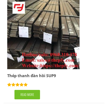
Thép thanh đàn hồi SUP9
Rated
5.00
out of 5
READ MORE