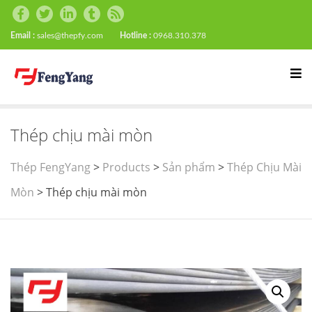
Email :
sales@thepfy.com
Hotline :
0968.310.378
Thép chịu mài mòn
Thép FengYang
>
Products
>
Sản phẩm
>
Thép Chịu Mài
Mòn
>
Thép chịu mài mòn