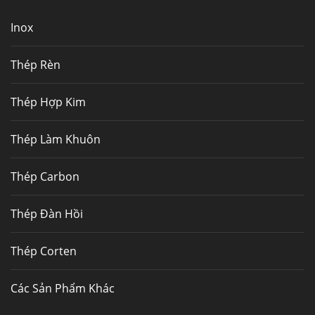
nhiệt,...
Inox
Mua inox ở đâu chất lượng giá tốt? Gọi ngay
Thép Fengyang
Thép Rèn
Inox (thép không gỉ) là một trong...
Thép Hợp Kim
Thép Làm Khuôn
Thép Carbon
Thép Đàn Hồi
Thép Corten
Các Sản Phẩm Khác