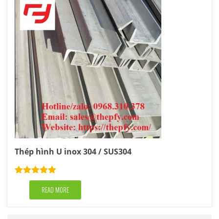
Thép hình U inox 304 / SUS304
Rated
5.00
out of 5
READ MORE