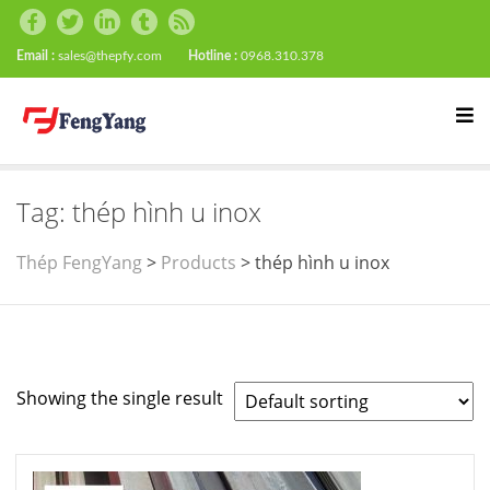
Email :
sales@thepfy.com
Hotline :
0968.310.378
Tag:
thép hình u inox
Thép FengYang
>
Products
>
thép hình u inox
Showing the single result