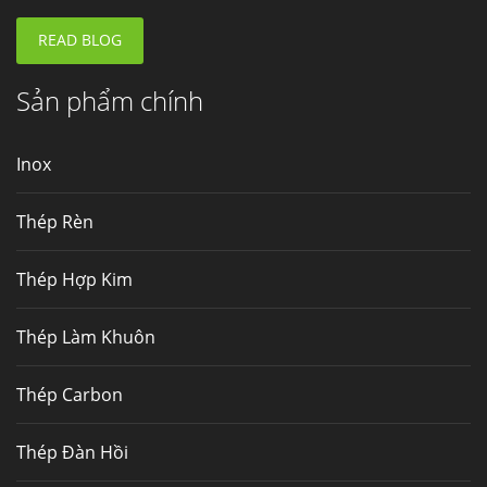
nhà máy thép Hòa Phát
Fengyang là một trong những nhà
READ BLOG
máy...
Sản phẩm chính
Hợp kim N06625 là gì? Giá hợp kim 625 mới
nhất, Mua Inconel 625 tại Việt Nam
Inox
Hợp kim N06625 là hợp kim chịu
nhiệt,...
Thép Rèn
Mua inox ở đâu chất lượng giá tốt? Gọi ngay
Thép Hợp Kim
Thép Fengyang
Inox (thép không gỉ) là một trong...
Thép Làm Khuôn
Thép Carbon
Thép Đàn Hồi