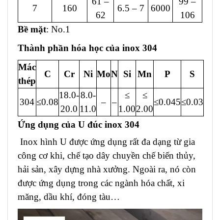
61 –
99 –
7
160
6.5 – 7
6000
62
106
Bề mặt
: No.1
Thành phần hóa học của inox 304
Mác
C
Cr
Ni
Mo
N
Si
Mn
P
S
thép
18.0-
8.0-
≤
≤
304
≤0.08
–
–
≤0.045
≤0.03
20.0
11.0
1.00
2.00
Ứng dụng của U đúc inox 304
Inox hình U được ứng dụng rất đa dạng từ gia
công cơ khi, chế tạo dây chuyền chế biến thủy,
hải sản, xây dựng nhà xưởng. Ngoài ra, nó còn
được ứng dụng trong các ngành hóa chất, xi
măng, dầu khí, đóng tàu…