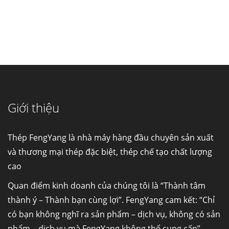
Cung cấp thép ống đúc kéo nguội S10C, S20C,
S30C, S45C theo kích thước yêu cầu
Giới thiệu
Ống đúc kéo nguội là gì? Ống...
Thép FengYang là nhà máy hàng đầu chuyên sản xuất
Đơn hàng thép SPA-H | corten A cung cấp cho
và thương mại thép đặc biệt, thép chế tạo chất lượng
nhà máy thép Hòa Phát
cao
Fengyang là một trong những nhà
máy...
Quan điểm kinh doanh của chúng tôi là “Thành tâm
thành ý – Thành bạn cùng lợi”. FengYang cam kết: “Chỉ
Hợp kim N06625 là gì? Giá hợp kim 625 mới
có bạn không nghĩ ra sản phẩm – dịch vụ, không có sản
nhất, Mua Inconel 625 tại Việt Nam
phẩm – dịch vụ mà FengYang không thể cung cấp”.