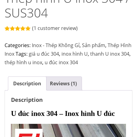
SUS304
(
1
customer review)
Rated
1
5.00
out of 5
Categories:
Inox - Thép Không Gỉ
,
Sản phẩm
,
Thép Hình
based on
customer
Inox
Tags:
giá u đúc 304
,
inox hình U
,
thanh U inox 304
,
rating
thép hình u inox
,
u đúc inox 304
Description
Reviews (1)
Description
U đúc inox 304 – Inox hình U đúc