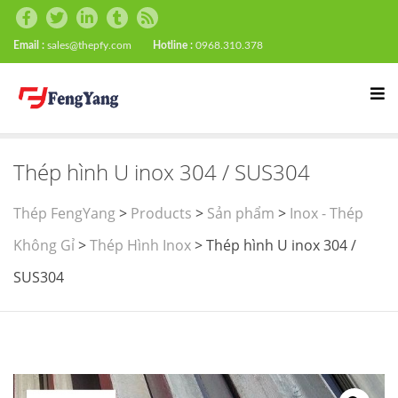
Email :
sales@thepfy.com
Hotline :
0968.310.378
Thép hình U inox 304 / SUS304
Thép FengYang
>
Products
>
Sản phẩm
>
Inox - Thép
Không Gỉ
>
Thép Hình Inox
>
Thép hình U inox 304 /
SUS304