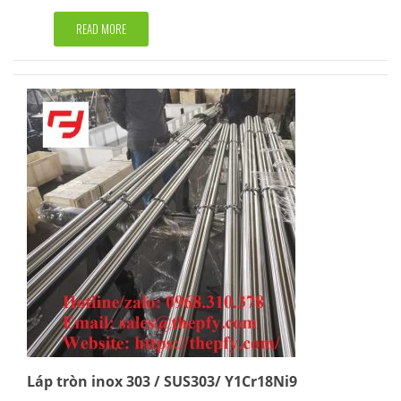
Rated
5.00
out of 5
READ MORE
Láp tròn inox 303 / SUS303/ Y1Cr18Ni9