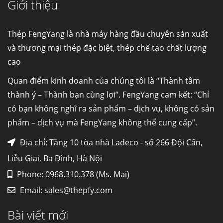
Giới thiệu
Cung cấp thép ống đúc kéo nguội S10C, S20C,
S30C, S45C theo kích thước yêu cầu
Ống đúc kéo nguội là gì? Ống...
Thép FengYang là nhà máy hàng đầu chuyên sản xuất
và thương mại thép đặc biệt, thép chế tạo chất lượng
cao
Đơn hàng thép SPA-H | corten A cung cấp cho
nhà máy thép Hòa Phát
Quan điểm kinh doanh của chúng tôi là “Thành tâm
Fengyang là một trong những nhà
thành ý – Thành bạn cùng lợi”. FengYang cam kết: “Chỉ
máy...
có bạn không nghĩ ra sản phẩm – dịch vụ, không có sản
phẩm – dịch vụ mà FengYang không thể cung cấp”.
Hợp kim N06625 là gì? Giá hợp kim 625 mới
nhất, Mua Inconel 625 tại Việt Nam
Địa chỉ: Tầng 10 tòa nhà Ladeco - số 266 Đội Cấn,
Hợp kim N06625 là hợp kim chịu
Liễu Giai, Ba Đình, Hà Nội
nhiệt,...
Phone: 0968.310.378 (Ms. Mai)
Email:
sales@thepfy.com
Mua inox ở đâu chất lượng giá tốt? Gọi ngay
Thép Fengyang
Bài viết mới
Inox (thép không gỉ) là một trong...