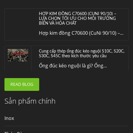
HỢP KIM ĐỒNG C70600 (CUNI 90/10) –
LỰA CHỌN TỐI ƯU CHO MÔI TRƯỜNG
BIỂN VÀ HÓA CHẤT
Hợp kim đồng C70600 (CuNi 90/10) –...
Cung cấp thép ống đúc kéo nguội S10C, S20C,
S30C, S45C theo kích thước yêu cầu
Ống đúc kéo nguội là gì? Ống...
READ BLOG
Đơn hàng thép SPA-H | corten A cung cấp cho
nhà máy thép Hòa Phát
Fengyang là một trong những nhà
Sản phẩm chính
máy...
Inox
Hợp kim N06625 là gì? Giá hợp kim 625 mới
nhất, Mua Inconel 625 tại Việt Nam