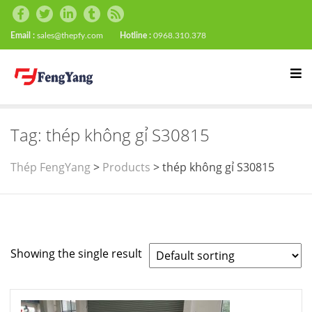
Email :
sales@thepfy.com
Hotline :
0968.310.378
Tag:
thép không gỉ S30815
Thép FengYang
>
Products
>
thép không gỉ S30815
Showing the single result