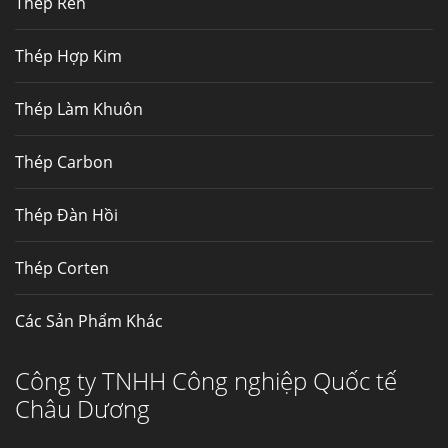
Thép Rèn
Hợp kim N06625 là hợp kim chịu
nhiệt,...
Thép Hợp Kim
Mua inox ở đâu chất lượng giá tốt? Gọi ngay
Thép Làm Khuôn
Thép Fengyang
Inox (thép không gỉ) là một trong...
Thép Carbon
Thép Đàn Hồi
Thép Corten
Các Sản Phẩm Khác
Công ty TNHH Công nghiệp Quốc tế
Châu Dương