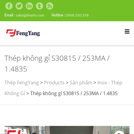
Email :
sales@thepfy.com
Hotline :
0968.310.378
Thép không gỉ S30815 / 253MA /
1.4835
Thép FengYang
>
Products
>
Sản phẩm
>
Inox - Thép
Không Gỉ
>
Thép không gỉ S30815 / 253MA / 1.4835