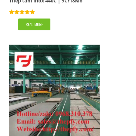
Thép tấm inox 440C | 9Cr18Mo
Rated
5.00
out of 5
READ MORE