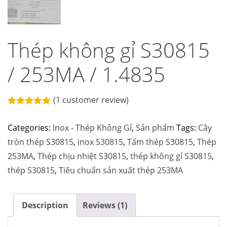
Thép không gỉ S30815
/ 253MA / 1.4835
(
1
customer review)
Rated
1
5.00
out of 5
Categories:
Inox - Thép Không Gỉ
,
Sản phẩm
Tags:
Cây
based on
customer
tròn thép S30815
,
inox S30815
,
Tấm thép S30815
,
Thép
rating
253MA
,
Thép chịu nhiệt S30815
,
thép không gỉ S30815
,
thép S30815
,
Tiêu chuẩn sản xuất thép 253MA
Description
Reviews (1)