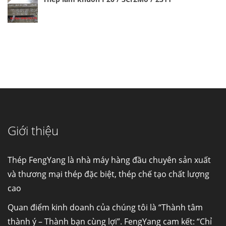
Cung cấp thép ống đúc kéo nguội S10C, S20C,
S30C, S45C theo kích thước yêu cầu
Ống đúc kéo nguội là gì? Ống...
Giới thiệu
Đơn hàng thép SPA-H | corten A cung cấp cho
nhà máy thép Hòa Phát
Fengyang là một trong những nhà
Thép FengYang là nhà máy hàng đầu chuyên sản xuất
máy...
và thương mại thép đặc biệt, thép chế tạo chất lượng
cao
Hợp kim N06625 là gì? Giá hợp kim 625 mới
nhất, Mua Inconel 625 tại Việt Nam
Quan điểm kinh doanh của chúng tôi là “Thành tâm
Hợp kim N06625 là hợp kim chịu
thành ý – Thành bạn cùng lợi”. FengYang cam kết: “Chỉ