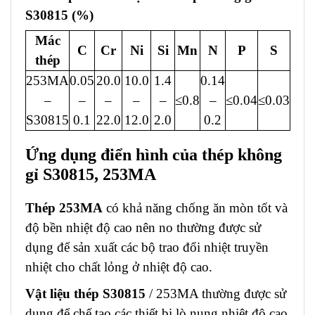
S30815 (%)
Mác
C
Cr
Ni
Si
Mn
N
P
S
thép
253MA
0.05
20.0
10.0
1.4
0.14
–
–
–
–
–
≤0.8
–
≤0.04
≤0.03
S30815
0.1
22.0
12.0
2.0
0.2
Ứng dụng điển hình của thép không
gỉ S30815, 253MA
Thép 253MA
có khả năng chống ăn mòn tốt và
độ bền nhiệt độ cao nên no thường được sử
dụng để sản xuất các bộ trao đổi nhiệt truyền
nhiệt cho chất lỏng ở nhiệt độ cao.
Vật liệu thép S30815
/ 253MA thường được sử
dụng để chế tạo các thiết bị lò nung nhiệt độ cao