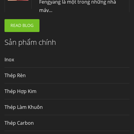
Fengyang là một trong những nhà
máy...
READ BLOG
Hợp kim N06625 là gì? Giá hợp kim 625 mới
nhất, Mua Inconel 625 tại Việt Nam
Hợp kim N06625 là hợp kim chịu
Sản phẩm chính
nhiệt,...
Inox
Mua inox ở đâu chất lượng giá tốt? Gọi ngay
Thép Fengyang
Thép Rèn
Inox (thép không gỉ) là một trong...
Thép Hợp Kim
Thép Làm Khuôn
Thép Carbon