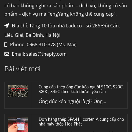
nhiệt,...
có bạn không nghĩ ra sản phẩm – dịch vụ, không có sản
phẩm – dịch vụ mà FengYang không thể cung cấp”.
Mua inox ở đâu chất lượng giá tốt? Gọi ngay
Thép Fengyang
Địa chỉ: Tầng 10 tòa nhà Ladeco - số 266 Đội Cấn,
Inox (thép không gỉ) là một trong...
Liễu Giai, Ba Đình, Hà Nội
Phone: 0968.310.378 (Ms. Mai)
HỢP KIM ĐỒNG C70600 (CUNI 90/10) –
Email:
sales@thepfy.com
LỰA CHỌN TỐI ƯU CHO MÔI TRƯỜNG
BIỂN VÀ HÓA CHẤT
Bài viết mới
Hợp kim đồng C70600 (CuNi 90/10) –...
Cung cấp thép ống đúc kéo nguội S10C, S20C,
S30C, S45C theo kích thước yêu cầu
Ống đúc kéo nguội là gì? Ống...
Đơn hàng thép SPA-H | corten A cung cấp cho
nhà máy thép Hòa Phát