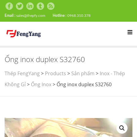
Email :
sales@thepfy.com
Hotline :
0968.310.378
Ống inox duplex S32760
Thép FengYang
>
Products
>
Sản phẩm
>
Inox - Thép
Không Gỉ
>
Ống Inox
>
Ống inox duplex S32760