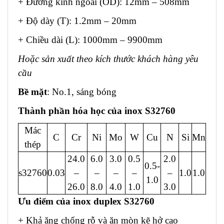
+ Đường kính ngoài (OD): 12mm – 508mm
+ Độ dày (T): 1.2mm – 20mm
+ Chiều dài (L): 1000mm – 9900mm
Hoặc sản xuất theo kích thước khách hàng yêu
cầu
Bề mặt
: No.1, sáng bóng
Thành phần hóa học của inox S32760
Mác
C
Cr
Ni
Mo
W
Cu
N
Si
Mn
thép
24.0
6.0
3.0
0.5
2.0
0.5-
s32760
0.03
–
–
–
–
–
1.0
1.0
1.0
26.0
8.0
4.0
1.0
3.0
Ưu điểm của inox duplex S32760
+ Khả ăng chống rỗ và ăn mòn kẽ hở cao