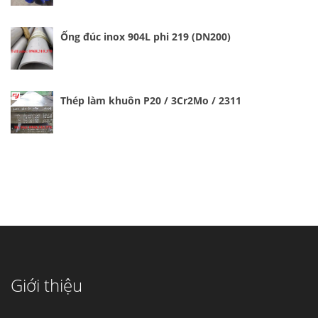
Ống đúc inox 904L phi 219 (DN200)
Thép làm khuôn P20 / 3Cr2Mo / 2311
Cung cấp thép ống đúc kéo nguội S10C, S20C,
S30C, S45C theo kích thước yêu cầu
Ống đúc kéo nguội là gì? Ống...
Giới thiệu
Đơn hàng thép SPA-H | corten A cung cấp cho
nhà máy thép Hòa Phát
Fengyang là một trong những nhà