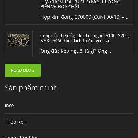
S30C, S45C theo kích thước yêu cầu
Ống đúc kéo nguội là gì? Ống...
Đơn hàng thép SPA-H | corten A cung cấp cho
nhà máy thép Hòa Phát
Fengyang là một trong những nhà
máy...
READ BLOG
Hợp kim N06625 là gì? Giá hợp kim 625 mới
nhất, Mua Inconel 625 tại Việt Nam
Hợp kim N06625 là hợp kim chịu
Sản phẩm chính
nhiệt,...
Inox
Mua inox ở đâu chất lượng giá tốt? Gọi ngay
Thép Fengyang
Thép Rèn
Inox (thép không gỉ) là một trong...
Thép Hợp Kim