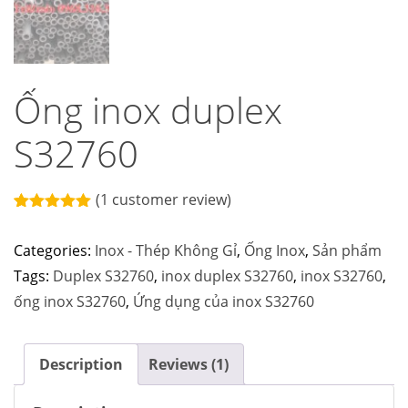
Ống inox duplex
S32760
(
1
customer review)
Rated
1
5.00
out of 5
Categories:
Inox - Thép Không Gỉ
,
Ống Inox
,
Sản phẩm
based on
customer
Tags:
Duplex S32760
,
inox duplex S32760
,
inox S32760
,
rating
ống inox S32760
,
Ứng dụng của inox S32760
Description
Reviews (1)