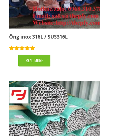
Ống inox 316L / SUS316L
Rated
5.00
out of 5
READ MORE