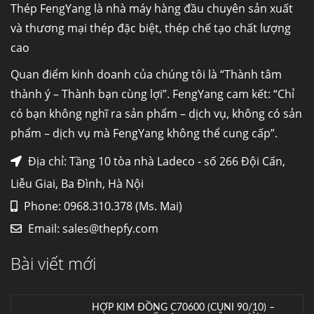
Thép FengYang là nhà máy hàng đầu chuyên sản xuất
máy...
và thương mại thép đặc biệt, thép chế tạo chất lượng
cao
Hợp kim N06625 là gì? Giá hợp kim 625 mới
nhất, Mua Inconel 625 tại Việt Nam
Quan điểm kinh doanh của chúng tôi là “Thành tâm
Hợp kim N06625 là hợp kim chịu
thành ý – Thành bạn cùng lợi”. FengYang cam kết: “Chỉ
nhiệt,...
có bạn không nghĩ ra sản phẩm – dịch vụ, không có sản
phẩm – dịch vụ mà FengYang không thể cung cấp”.
Mua inox ở đâu chất lượng giá tốt? Gọi ngay
Thép Fengyang
Địa chỉ: Tầng 10 tòa nhà Ladeco - số 266 Đội Cấn,
Inox (thép không gỉ) là một trong...
Liễu Giai, Ba Đình, Hà Nội
Phone: 0968.310.378 (Ms. Mai)
HỢP KIM ĐỒNG C70600 (CUNI 90/10) –
Email:
sales@thepfy.com
LỰA CHỌN TỐI ƯU CHO MÔI TRƯỜNG
BIỂN VÀ HÓA CHẤT
Bài viết mới
Hợp kim đồng C70600 (CuNi 90/10) –...
Cung cấp thép ống đúc kéo nguội S10C, S20C,