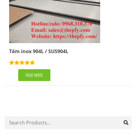
Tấm inox 904L / SUS904L
Rated
5.00
out of 5
READ MORE