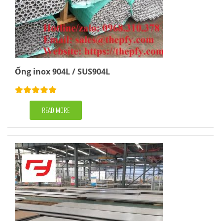
Ống inox 904L / SUS904L
Rated
5.00
out of 5
READ MORE