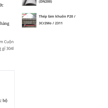
(DN200)
ức
Thép làm khuôn P20 /
 hàng
3Cr2Mo / 2311
m Cuộn
 gỉ 304l
c bộ