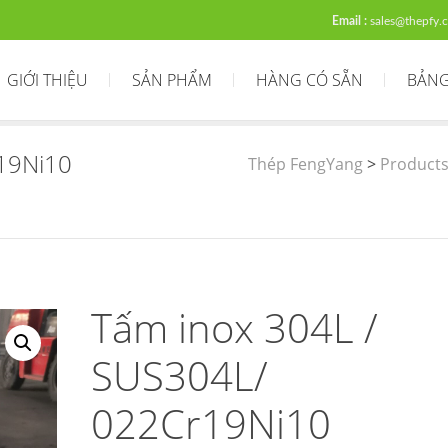
Email :
sales@thepfy.
GIỚI THIỆU
SẢN PHẨM
HÀNG CÓ SẴN
BẢNG
19Ni10
Thép FengYang
>
Product
Tấm inox 304L /
SUS304L/
022Cr19Ni10