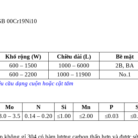
GB 00Cr19Ni10
Khổ rộng (W)
Chiều dài (L)
Bề mặt
600 – 1500
1000 – 6000
2B, BA
600 – 2200
1000 – 11900
No.1
yêu cầu dạng cuộn hoặc cặt tấm
Mo
N
Si
Mn
P
3.0 – 3.5
0.14 – 0.20
≤1.00
≤2.00
≤0.03
≤0
ép không gỉ 304 có hàm lượng carbon thấp hơn và được sử