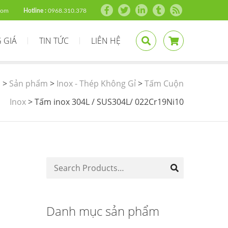
com
Hotline :
0968.310.378
 GIÁ
TIN TỨC
LIÊN HỆ
s
>
Sản phẩm
>
Inox - Thép Không Gỉ
>
Tấm Cuộn
Inox
>
Tấm inox 304L / SUS304L/ 022Cr19Ni10
Danh mục sản phẩm