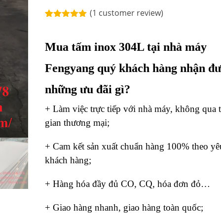
(
1
customer review)
Rated
1
5.00
out of 5
based on
Mua tấm inox 304L tại nhà máy
customer
rating
Fengyang quý khách hàng nhận đ
những ưu đãi gì?
+ Làm việc trực tiếp với nhà máy, không qua 
gian thương mại;
+ Cam kết sản xuất chuẩn hàng 100% theo yê
khách hàng;
+ Hàng hóa đầy đủ CO, CQ, hóa đơn đỏ…
+ Giao hàng nhanh, giao hàng toàn quốc;