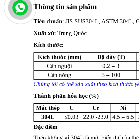
Thông tin sản phẩm
Tiêu chuẩn
: JIS SUS304L, ASTM 304L, 
Xuất xứ
: Trung Quốc
Kích thước
:
Kích thước (mm)
Độ dày (T)
Cán nguội
0.2 – 3
Cán nóng
3 – 100
Chúng tôi có thể sản xuất theo kích thước 
Thành phần hóa học (%)
Mác thép
C
Cr
Ni
304L
≤0.03
22.0 -23.0
4.5 – 6.5
Đặc điểm
Thép không gỉ 304L là một biến thể của th