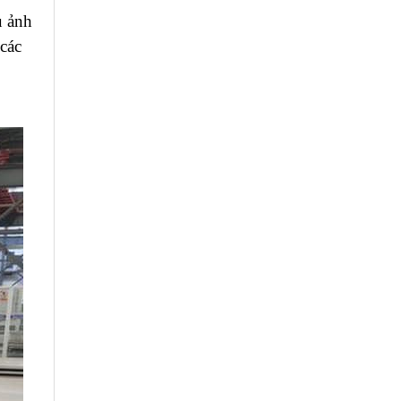
u ảnh
 các