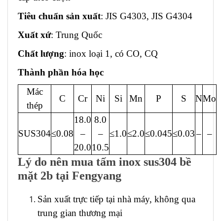
Tiêu chuẩn sản xuất
: JIS G4303, JIS G4304
Xuất xứ
: Trung Quốc
Chất lượng
: inox loại 1, có CO, CQ
Thành phần hóa học
Mác
C
Cr
Ni
Si
Mn
P
S
N
Mo
thép
18.0
8.0
SUS304
≤0.08
–
–
≤1.0
≤2.0
≤0.045
≤0.03
–
–
20.0
10.5
Lý do nên mua tấm inox sus304 bề
mặt 2b tại Fengyang
Sản xuất trực tiếp tại nhà máy, không qua
trung gian thương mại