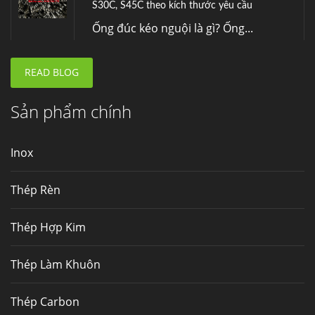
Fengyang là một trong những nhà
máy...
READ BLOG
Hợp kim N06625 là gì? Giá hợp kim 625 mới
nhất, Mua Inconel 625 tại Việt Nam
Hợp kim N06625 là hợp kim chịu
Sản phẩm chính
nhiệt,...
Inox
Mua inox ở đâu chất lượng giá tốt? Gọi ngay
Thép Fengyang
Thép Rèn
Inox (thép không gỉ) là một trong...
Thép Hợp Kim
Thép Làm Khuôn
Thép Carbon