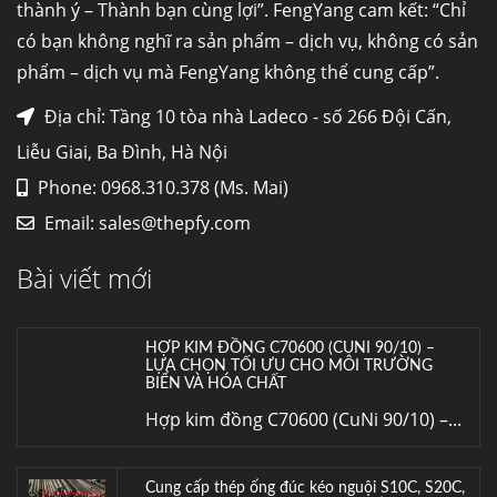
thành ý – Thành bạn cùng lợi”. FengYang cam kết: “Chỉ
nhiệt,...
có bạn không nghĩ ra sản phẩm – dịch vụ, không có sản
phẩm – dịch vụ mà FengYang không thể cung cấp”.
Mua inox ở đâu chất lượng giá tốt? Gọi ngay
Thép Fengyang
Địa chỉ: Tầng 10 tòa nhà Ladeco - số 266 Đội Cấn,
Inox (thép không gỉ) là một trong...
Liễu Giai, Ba Đình, Hà Nội
Phone: 0968.310.378 (Ms. Mai)
HỢP KIM ĐỒNG C70600 (CUNI 90/10) –
Email:
sales@thepfy.com
LỰA CHỌN TỐI ƯU CHO MÔI TRƯỜNG
BIỂN VÀ HÓA CHẤT
Bài viết mới
Hợp kim đồng C70600 (CuNi 90/10) –...
Cung cấp thép ống đúc kéo nguội S10C, S20C,
S30C, S45C theo kích thước yêu cầu
Ống đúc kéo nguội là gì? Ống...
Đơn hàng thép SPA-H | corten A cung cấp cho
nhà máy thép Hòa Phát