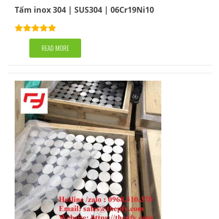
Tấm inox 304 | SUS304 | 06Cr19Ni10
Rated
5.00
out of 5
READ MORE