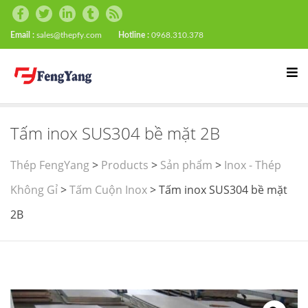
Email :
sales@thepfy.com
Hotline :
0968.310.378
Tấm inox SUS304 bề mặt 2B
Thép FengYang
>
Products
>
Sản phẩm
>
Inox - Thép
Không Gỉ
>
Tấm Cuộn Inox
>
Tấm inox SUS304 bề mặt
2B