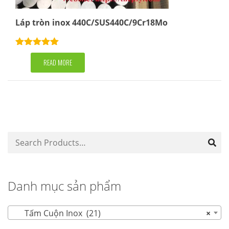
Láp tròn inox 440C/SUS440C/9Cr18Mo
Rated
5.00
out of 5
READ MORE
Danh mục sản phẩm
Tấm Cuộn Inox (21)
×