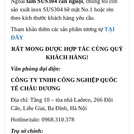
Ngoài
tấm SUS304 cán nguội
, chúng tôi còn
sản xuất inox SUS304 bề mặt No.1 hoặc rèn
theo kích thước khách hàng yêu cầu.
Tham khảo thêm các sản phẩm tương tự
TẠI
ĐÂY
RẤT MONG ĐƯỢC HỢP TÁC CÙNG QUÝ
KHÁCH HÀNG!
Văn phòng đại diện:
CÔNG TY TNHH CÔNG NGHIỆP QUỐC
TẾ CHÂU DƯƠNG
Địa chỉ: Tầng 10 – tòa nhà Ladeco, 266 Đội
Cấn, Liễu Giai, Ba Đình, Hà Nội
Hotline/zalo: 0968.310.378
Trụ sở chính: