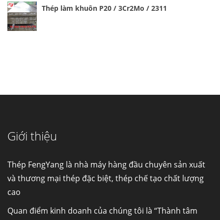
Thép làm khuôn P20 / 3Cr2Mo / 2311
Cung cấp thép ống đúc kéo nguội S10C, S20C,
S30C, S45C theo kích thước yêu cầu
Ống đúc kéo nguội là gì? Ống...
Giới thiệu
Đơn hàng thép SPA-H | corten A cung cấp cho
nhà máy thép Hòa Phát
Fengyang là một trong những nhà
Thép FengYang là nhà máy hàng đầu chuyên sản xuất
máy...
và thương mại thép đặc biệt, thép chế tạo chất lượng
cao
Hợp kim N06625 là gì? Giá hợp kim 625 mới
nhất, Mua Inconel 625 tại Việt Nam
Quan điểm kinh doanh của chúng tôi là “Thành tâm
Hợp kim N06625 là hợp kim chịu