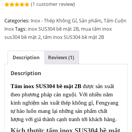
(
1
customer review)
Rated
1
5.00
out of 5
Categories:
Inox - Thép Không Gỉ
,
Sản phẩm
,
Tấm Cuộn
based on
customer
Inox
Tags:
inox SUS304 bề mặt 2B
,
mua tấm inox
rating
sus304 bề mặt 2
,
tấm inox SUS304 bề mặt 2B
Description
Reviews (1)
Description
Tấm inox SUS304 bề mặt 2B
được sản xuất
theo phương pháp cán nguội. Với nhiều năm
kinh nghiệm sản xuất thép không gỉ, Fengyang
tự hào luôn mang lại những sản phẩm chất
lượng với giá thành cạnh tranh tới khách hàng.
Kích thước tấm inox SUS304 bề mặt