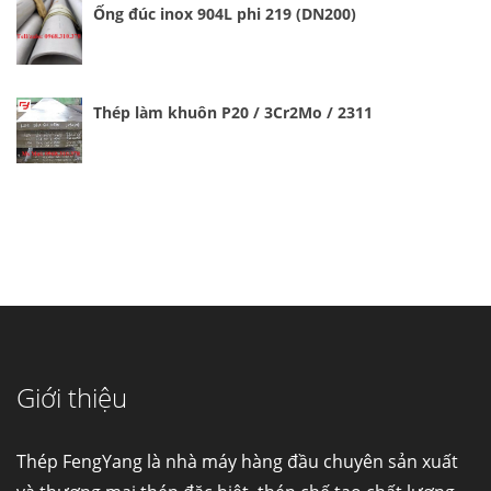
Ống đúc inox 904L phi 219 (DN200)
Thép làm khuôn P20 / 3Cr2Mo / 2311
Giới thiệu
Cung cấp thép ống đúc kéo nguội S10C, S20C,
S30C, S45C theo kích thước yêu cầu
Ống đúc kéo nguội là gì? Ống...
Thép FengYang là nhà máy hàng đầu chuyên sản xuất