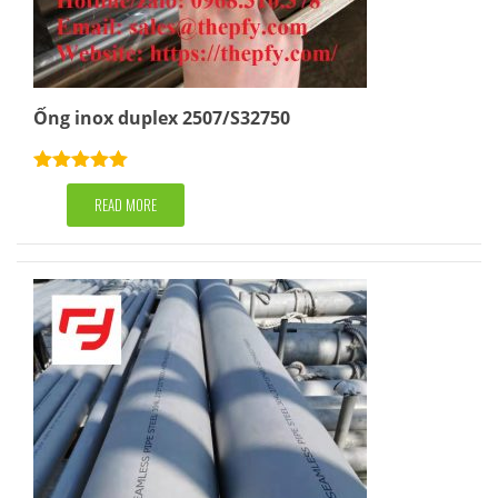
Ống inox duplex 2507/S32750
Rated
5.00
out of 5
READ MORE