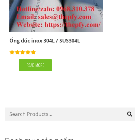
Ống đúc inox 304L / SUS304L
Rated
5.00
out of 5
READ MORE