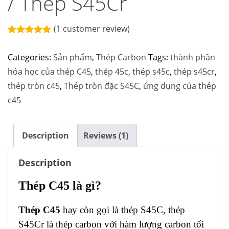
/ Thép S45Cr
(
1
customer review)
Rated
1
5.00
out of 5
Categories:
Sản phẩm
,
Thép Carbon
Tags:
thành phần
based on
customer
hóa học của thép C45
,
thép 45c
,
thép s45c
,
thép s45cr
,
rating
thép tròn c45
,
Thép tròn đặc S45C
,
ứng dụng của thép
c45
Description
Reviews (1)
Description
Thép C45 là gì?
Thép C45
hay còn gọi là thép S45C, thép
S45Cr là thép carbon với hàm lượng carbon tối