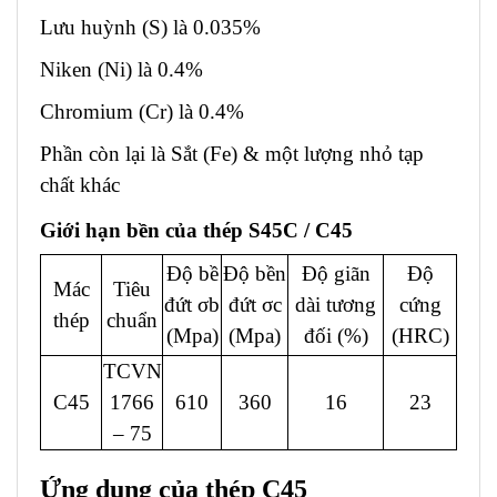
Lưu huỳnh (S) là 0.035%
Niken (Ni) là 0.4%
Chromium (Cr) là 0.4%
Phần còn lại là Sắt (Fe) & một lượng nhỏ tạp
chất khác
Giới hạn bền của thép S45C / C45
Độ bề
Độ bền
Độ giãn
Độ
Mác
Tiêu
đứt σb
đứt σc
dài tương
cứng
thép
chuẩn
(Mpa)
(Mpa)
đối (%)
(HRC)
TCVN
C45
1766
610
360
16
23
– 75
Ứng dụng của thép C45