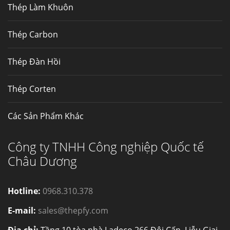
Thép Làm Khuôn
Thép Fengyang
Inox (thép không gỉ) là một trong...
Thép Carbon
Thép Đàn Hồi
Thép Corten
Các Sản Phẩm Khác
Công ty TNHH Công nghiệp Quốc tế
Châu Dương
Hotline:
0968.310.378
E-mail:
sales@thepfy.com
Địa chỉ:
Tầng 10 tòa nhà Ladeco 266 Đội Cấn, Liễu Giai,