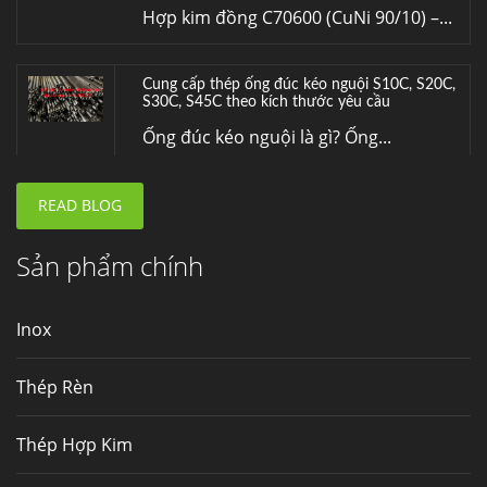
Hợp kim đồng C70600 (CuNi 90/10) –...
Cung cấp thép ống đúc kéo nguội S10C, S20C,
S30C, S45C theo kích thước yêu cầu
Ống đúc kéo nguội là gì? Ống...
READ BLOG
Đơn hàng thép SPA-H | corten A cung cấp cho
nhà máy thép Hòa Phát
Fengyang là một trong những nhà
Sản phẩm chính
máy...
Inox
Hợp kim N06625 là gì? Giá hợp kim 625 mới
nhất, Mua Inconel 625 tại Việt Nam
Thép Rèn
Hợp kim N06625 là hợp kim chịu
nhiệt,...
Thép Hợp Kim
Mua inox ở đâu chất lượng giá tốt? Gọi ngay