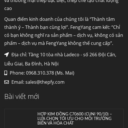
và thương mại thép đặc biệt, thép chế tạo chất lượng
cao
Đơn hàng thép SPA-H | corten A cung cấp cho
nhà máy thép Hòa Phát
Quan điểm kinh doanh của chúng tôi là “Thành tâm
Fengyang là một trong những nhà
thành ý – Thành bạn cùng lợi”. FengYang cam kết: “Chỉ
máy...
có bạn không nghĩ ra sản phẩm – dịch vụ, không có sản
phẩm – dịch vụ mà FengYang không thể cung cấp”.
Hợp kim N06625 là gì? Giá hợp kim 625 mới
nhất, Mua Inconel 625 tại Việt Nam
Địa chỉ: Tầng 10 tòa nhà Ladeco - số 266 Đội Cấn,
Hợp kim N06625 là hợp kim chịu
Liễu Giai, Ba Đình, Hà Nội
nhiệt,...
Phone: 0968.310.378 (Ms. Mai)
Email:
sales@thepfy.com
Mua inox ở đâu chất lượng giá tốt? Gọi ngay
Thép Fengyang
Bài viết mới
Inox (thép không gỉ) là một trong...
HỢP KIM ĐỒNG C70600 (CUNI 90/10) –
LỰA CHỌN TỐI ƯU CHO MÔI TRƯỜNG
BIỂN VÀ HÓA CHẤT