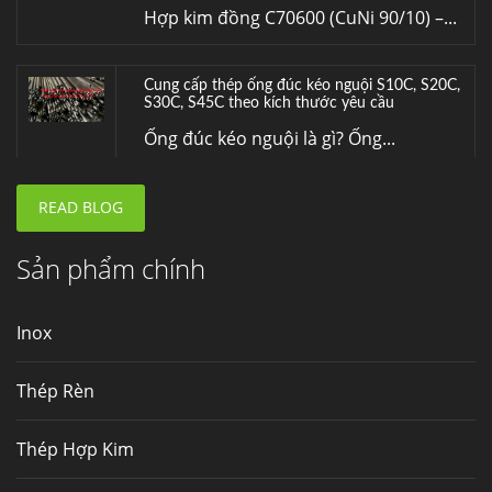
Hợp kim đồng C70600 (CuNi 90/10) –...
Cung cấp thép ống đúc kéo nguội S10C, S20C,
S30C, S45C theo kích thước yêu cầu
Ống đúc kéo nguội là gì? Ống...
READ BLOG
Đơn hàng thép SPA-H | corten A cung cấp cho
nhà máy thép Hòa Phát
Fengyang là một trong những nhà
Sản phẩm chính
máy...
Inox
Hợp kim N06625 là gì? Giá hợp kim 625 mới
nhất, Mua Inconel 625 tại Việt Nam
Thép Rèn
Hợp kim N06625 là hợp kim chịu
nhiệt,...
Thép Hợp Kim
Mua inox ở đâu chất lượng giá tốt? Gọi ngay