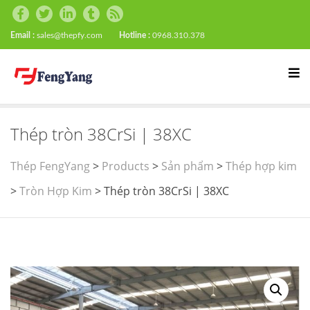
Email :
sales@thepfy.com
Hotline :
0968.310.378
Thép tròn 38CrSi | 38XC
Thép FengYang
>
Products
>
Sản phẩm
>
Thép hợp kim
>
Tròn Hợp Kim
>
Thép tròn 38CrSi | 38XC