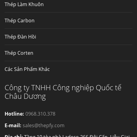
Thép Làm Khuôn
Thép Fengyang
Inox (thép không gỉ) là một trong...
Thép Carbon
Thép Đàn Hồi
Thép Corten
Các Sản Phẩm Khác
Công ty TNHH Công nghiệp Quốc tế
Châu Dương
Hotline:
0968.310.378
E-mail:
sales@thepfy.com
Địa chỉ:
Tầng 10 tòa nhà Ladeco 266 Đội Cấn, Liễu Giai,