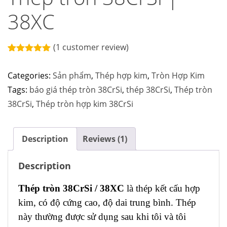
38XC
(
1
customer review)
Rated
1
5.00
out of 5
Categories:
Sản phẩm
,
Thép hợp kim
,
Tròn Hợp Kim
based on
customer
Tags:
báo giá thép tròn 38CrSi
,
thép 38CrSi
,
Thép tròn
rating
38CrSi
,
Thép tròn hợp kim 38CrSi
Description
Reviews (1)
Description
Thép tròn 38CrSi / 38XC
là thép kết cấu hợp
kim, có độ cứng cao, độ dai trung bình. Thép
này thường được sử dụng sau khi tôi và tôi