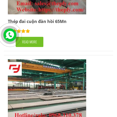
Thép đai cuộn đàn hồi 65Mn
Rated
5.00
out of 5
READ MORE