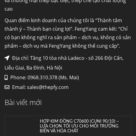
và thương mại thép đặc biệt, thép chế tạo chất lượng
cao
Đơn hàng thép SPA-H | corten A cung cấp cho
nhà máy thép Hòa Phát
Quan điểm kinh doanh của chúng tôi là “Thành tâm
Fengyang là một trong những nhà
thành ý – Thành bạn cùng lợi”. FengYang cam kết: “Chỉ
máy...
có bạn không nghĩ ra sản phẩm – dịch vụ, không có sản
phẩm – dịch vụ mà FengYang không thể cung cấp”.
Hợp kim N06625 là gì? Giá hợp kim 625 mới
nhất, Mua Inconel 625 tại Việt Nam
Địa chỉ: Tầng 10 tòa nhà Ladeco - số 266 Đội Cấn,
Hợp kim N06625 là hợp kim chịu
Liễu Giai, Ba Đình, Hà Nội
nhiệt,...
Phone: 0968.310.378 (Ms. Mai)
Email:
sales@thepfy.com
Mua inox ở đâu chất lượng giá tốt? Gọi ngay
Thép Fengyang
Bài viết mới
Inox (thép không gỉ) là một trong...
HỢP KIM ĐỒNG C70600 (CUNI 90/10) –
LỰA CHỌN TỐI ƯU CHO MÔI TRƯỜNG
BIỂN VÀ HÓA CHẤT