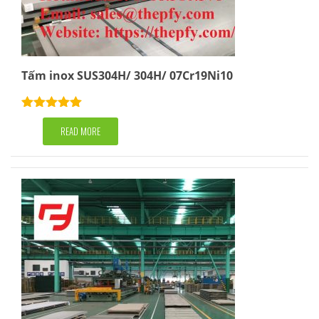
Tấm inox SUS304H/ 304H/ 07Cr19Ni10
Rated
5.00
out of 5
READ MORE