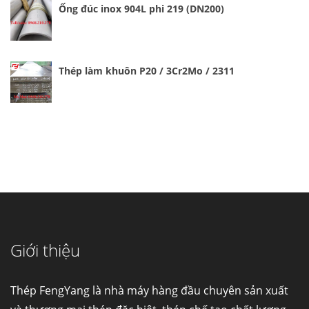
Ống đúc inox 904L phi 219 (DN200)
Thép làm khuôn P20 / 3Cr2Mo / 2311
Giới thiệu
Cung cấp thép ống đúc kéo nguội S10C, S20C,
S30C, S45C theo kích thước yêu cầu
Ống đúc kéo nguội là gì? Ống...
Thép FengYang là nhà máy hàng đầu chuyên sản xuất