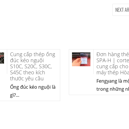
NEXT A
70600
Cung cấp thép ống
ỰA CHỌN TỐI
đúc kéo nguội
ỜNG BIỂN
S10C, S20C, S30C,
S45C theo kích
thước yêu cầu
00 (CuNi
Ống đúc kéo nguội là
gì?...
Cung cấp thép ống đúc