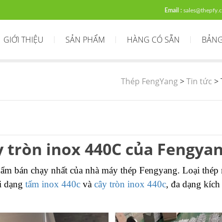
Email :
sales@thepfy.
GIỚI THIỆU
SẢN PHẨM
HÀNG CÓ SẴN
BẢNG
Thép FengYang
>
Tin tức
>
y tròn inox 440C của Fengya
ẩm bán chạy nhất của nhà máy thép Fengyang. Loại thép
ới dạng
tấm inox 440c
và
cây tròn inox 440c
, đa dạng kích