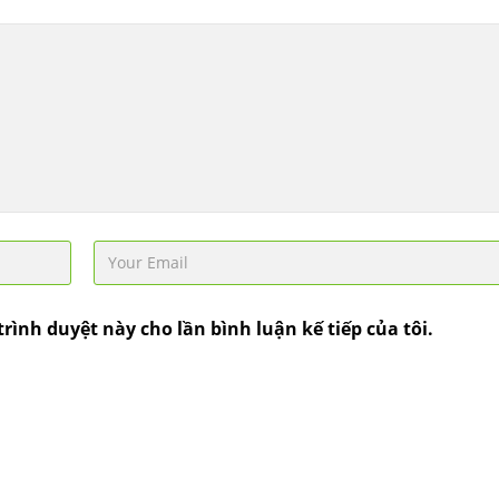
kéo nguội S10C, S20C,
S30C, S45C theo kích
thước yêu cầu
Ống đúc kéo nguội là
gì? Ống...
Đơn hàng thép SPA-H |
corten A cung cấp cho
nhà máy thép Hòa Phát
Fengyang là một
trong những nhà
máy...
trình duyệt này cho lần bình luận kế tiếp của tôi.
Hợp kim N06625 là gì?
Giá hợp kim 625 mới
nhất, Mua Inconel 625
tại Việt Nam
Hợp kim N06625 là
hợp kim chịu nhiệt,...