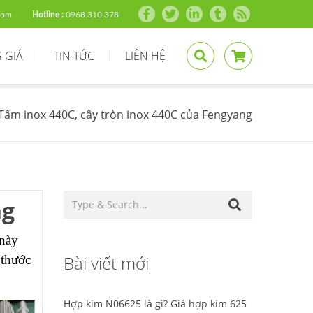
com
Hotline :
0968.310.378
 GIÁ
TIN TỨC
LIÊN HỆ
Tấm inox 440C, cây tròn inox 440C của Fengyang
ng
 này
Bài viết mới
 thước
Hợp kim N06625 là gì? Giá hợp kim 625