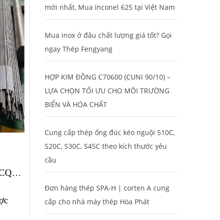
mới nhất, Mua Inconel 625 tại Việt Nam
Mua inox ở đâu chất lượng giá tốt? Gọi
ngay Thép Fengyang
HỢP KIM ĐỒNG C70600 (CUNI 90/10) –
LỰA CHỌN TỐI ƯU CHO MÔI TRƯỜNG
BIỂN VÀ HÓA CHẤT
Cung cấp thép ống đúc kéo nguội S10C,
S20C, S30C, S45C theo kích thước yêu
?
cầu
O, CQ…
Đơn hàng thép SPA-H | corten A cung
ược
cấp cho nhà máy thép Hòa Phát