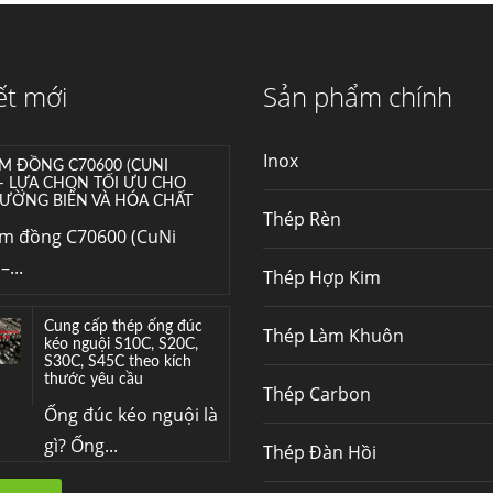
Mua inox ở đâu chất
lượng giá tốt? Gọi ngay
Thép Fengyang
Inox (thép không gỉ)
ết mới
Sản phẩm chính
là một trong...
Inox
M ĐỒNG C70600 (CUNI
 – LỰA CHỌN TỐI ƯU CHO
ƯỜNG BIỂN VÀ HÓA CHẤT
Thép Rèn
im đồng C70600 (CuNi
–...
Thép Hợp Kim
Cung cấp thép ống đúc
Thép Làm Khuôn
kéo nguội S10C, S20C,
S30C, S45C theo kích
thước yêu cầu
Thép Carbon
Ống đúc kéo nguội là
gì? Ống...
Thép Đàn Hồi