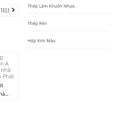
Thép Làm Khuôn Nhựa
NEXT
RTICLE
ARTICLE:
Thép Rèn
Hợp Kim Màu
Đơn hàng thép
SPA-H | corten A
cung cấp cho nhà
máy thép Hòa Phát
Fengyang là một
trong những nhà...