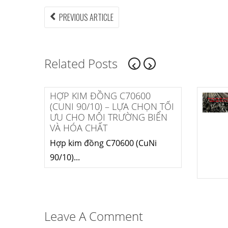
Điều
PREVIOUS
PREVIOUS ARTICLE
ARTICLE:
hướng
bài
Related Posts
viết
Mua inox ở đâu
HỢP KIM ĐỒNG C
chất lượng giá tốt?
(CUNI 90/10) – L
Gọi ngay Thép
ƯU CHO MÔI TRƯ
Fengyang
VÀ HÓA CHẤT
Inox (thép không gỉ)
Hợp kim đồng C706
là một...
90/10)...
Leave A Comment