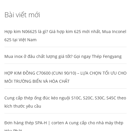
Bài viết mới
Hợp kim N06625 là gì? Giá hợp kim 625 mới nhất, Mua Inconel
625 tại Việt Nam
Mua inox ở đâu chất lượng giá tốt? Gọi ngay Thép Fengyang
HỢP KIM ĐỒNG C70600 (CUNI 90/10) – LỰA CHỌN TỐI ƯU CHO
MÔI TRƯỜNG BIỂN VÀ HÓA CHẤT
Cung cấp thép ống đúc kéo nguội S10C, S20C, S30C, S45C theo
kích thước yêu cầu
Đơn hàng thép SPA-H | corten A cung cấp cho nhà máy thép
Hòa Phát