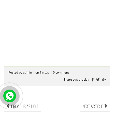
Posted by
admin
on
Tin tức
0 comment
Share this article :
Điều
PREVIOUS
NEX
PREVIOUS ARTICLE
NEXT ARTICLE
ARTICLE:
ARTI