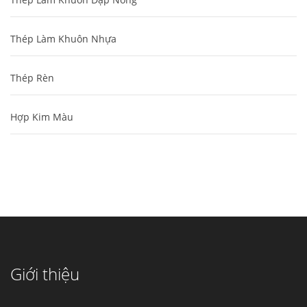
Thép Làm Khuôn Nhựa
Thép Rèn
Hợp Kim Màu
Cung cấp thép ống đúc kéo nguội S10C, S20C,
S30C, S45C theo kích thước yêu cầu
Ống đúc kéo nguội là gì? Ống...
Giới thiệu
Đơn hàng thép SPA-H | corten A cung cấp cho
nhà máy thép Hòa Phát
Fengyang là một trong những nhà