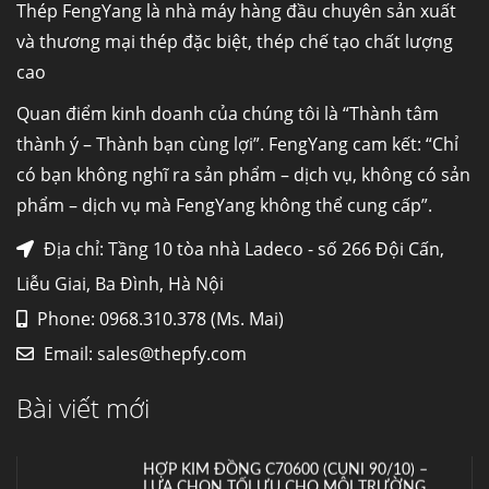
Thép FengYang là nhà máy hàng đầu chuyên sản xuất
máy...
và thương mại thép đặc biệt, thép chế tạo chất lượng
cao
Hợp kim N06625 là gì? Giá hợp kim 625 mới
nhất, Mua Inconel 625 tại Việt Nam
Quan điểm kinh doanh của chúng tôi là “Thành tâm
Hợp kim N06625 là hợp kim chịu
thành ý – Thành bạn cùng lợi”. FengYang cam kết: “Chỉ
nhiệt,...
có bạn không nghĩ ra sản phẩm – dịch vụ, không có sản
phẩm – dịch vụ mà FengYang không thể cung cấp”.
Mua inox ở đâu chất lượng giá tốt? Gọi ngay
Thép Fengyang
Địa chỉ: Tầng 10 tòa nhà Ladeco - số 266 Đội Cấn,
Inox (thép không gỉ) là một trong...
Liễu Giai, Ba Đình, Hà Nội
Phone: 0968.310.378 (Ms. Mai)
HỢP KIM ĐỒNG C70600 (CUNI 90/10) –
Email:
sales@thepfy.com
LỰA CHỌN TỐI ƯU CHO MÔI TRƯỜNG
BIỂN VÀ HÓA CHẤT
Bài viết mới
Hợp kim đồng C70600 (CuNi 90/10) –...
Cung cấp thép ống đúc kéo nguội S10C, S20C,