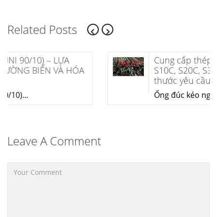
hướng
bài
Related Posts
viết
Cung cấp thép ống đúc kéo nguội
S10C, S20C, S30C, S45C theo kích
thước yêu cầu
Ống đúc kéo nguội là gì?...
Leave A Comment