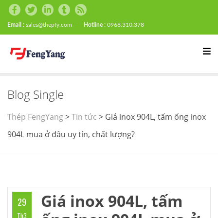
Email :
sales@thepfy.com
Hotline :
0968.310.378
Blog Single
Thép FengYang
>
Tin tức
>
Giá inox 904L, tấm ống inox
904L mua ở đâu uy tín, chất lượng?
Giá inox 904L, tấm
29
Th3