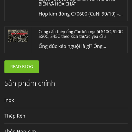
S30C, S45C theo kích thước yêu cầu
Ống đúc kéo nguội là gì? Ống...
Đơn hàng thép SPA-H | corten A cung cấp cho
nhà máy thép Hòa Phát
Fengyang là một trong những nhà
máy...
READ BLOG
Hợp kim N06625 là gì? Giá hợp kim 625 mới
nhất, Mua Inconel 625 tại Việt Nam
Hợp kim N06625 là hợp kim chịu
Sản phẩm chính
nhiệt,...
Inox
Mua inox ở đâu chất lượng giá tốt? Gọi ngay
Thép Fengyang
Thép Rèn
Inox (thép không gỉ) là một trong...
Thép Hợp Kim