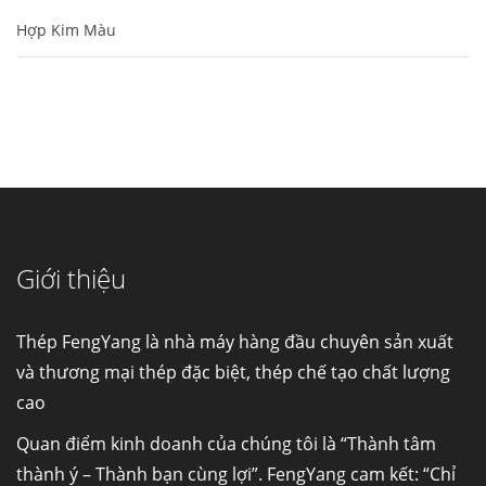
Hợp Kim Màu
Cung cấp thép ống đúc kéo nguội S10C, S20C,
S30C, S45C theo kích thước yêu cầu
Ống đúc kéo nguội là gì? Ống...
Giới thiệu
Đơn hàng thép SPA-H | corten A cung cấp cho
nhà máy thép Hòa Phát
Fengyang là một trong những nhà
Thép FengYang là nhà máy hàng đầu chuyên sản xuất
máy...
và thương mại thép đặc biệt, thép chế tạo chất lượng
cao
Hợp kim N06625 là gì? Giá hợp kim 625 mới
nhất, Mua Inconel 625 tại Việt Nam
Quan điểm kinh doanh của chúng tôi là “Thành tâm
Hợp kim N06625 là hợp kim chịu
thành ý – Thành bạn cùng lợi”. FengYang cam kết: “Chỉ