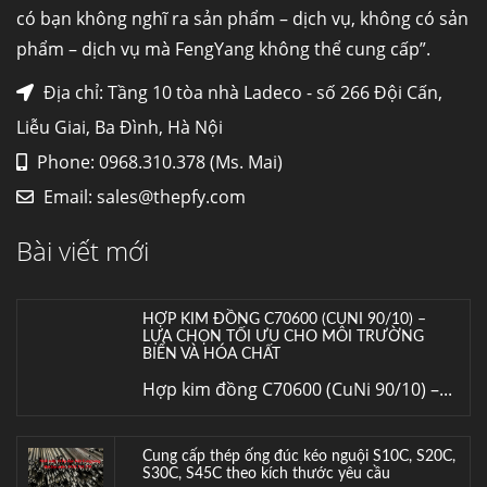
nhiệt,...
có bạn không nghĩ ra sản phẩm – dịch vụ, không có sản
phẩm – dịch vụ mà FengYang không thể cung cấp”.
Mua inox ở đâu chất lượng giá tốt? Gọi ngay
Thép Fengyang
Địa chỉ: Tầng 10 tòa nhà Ladeco - số 266 Đội Cấn,
Inox (thép không gỉ) là một trong...
Liễu Giai, Ba Đình, Hà Nội
Phone: 0968.310.378 (Ms. Mai)
HỢP KIM ĐỒNG C70600 (CUNI 90/10) –
Email:
sales@thepfy.com
LỰA CHỌN TỐI ƯU CHO MÔI TRƯỜNG
BIỂN VÀ HÓA CHẤT
Bài viết mới
Hợp kim đồng C70600 (CuNi 90/10) –...
Cung cấp thép ống đúc kéo nguội S10C, S20C,
S30C, S45C theo kích thước yêu cầu
Ống đúc kéo nguội là gì? Ống...
Đơn hàng thép SPA-H | corten A cung cấp cho
nhà máy thép Hòa Phát