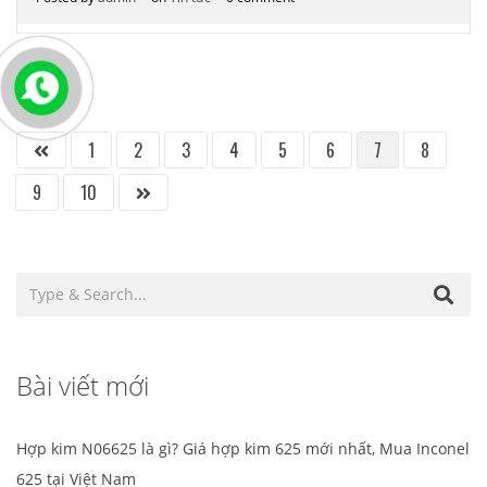
1
2
3
4
5
6
7
8
9
10
Bài viết mới
Hợp kim N06625 là gì? Giá hợp kim 625 mới nhất, Mua Inconel
625 tại Việt Nam