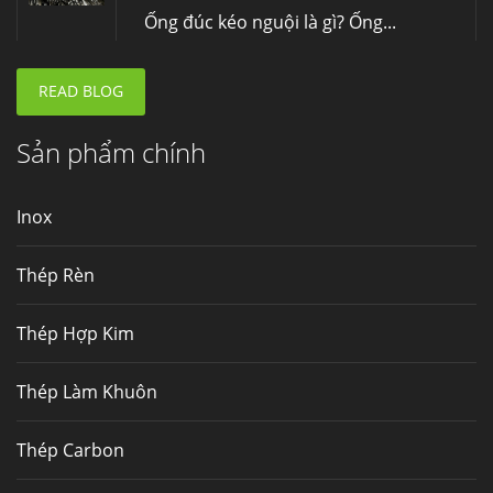
Fengyang là một trong những nhà
máy...
READ BLOG
Hợp kim N06625 là gì? Giá hợp kim 625 mới
nhất, Mua Inconel 625 tại Việt Nam
Hợp kim N06625 là hợp kim chịu
Sản phẩm chính
nhiệt,...
Inox
Mua inox ở đâu chất lượng giá tốt? Gọi ngay
Thép Fengyang
Thép Rèn
Inox (thép không gỉ) là một trong...
Thép Hợp Kim
Thép Làm Khuôn
Thép Carbon