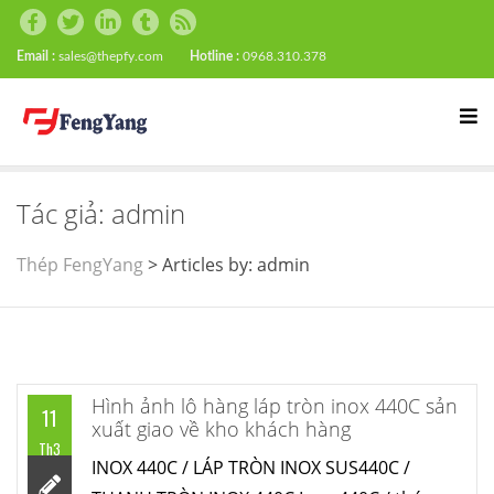
Email :
sales@thepfy.com
Hotline :
0968.310.378
Tác giả:
admin
Thép FengYang
>
Articles by: admin
Hình ảnh lô hàng láp tròn inox 440C sản
11
xuất giao về kho khách hàng
Th3
INOX 440C / LÁP TRÒN INOX SUS440C /