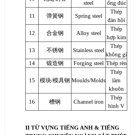
steel
ống đúc
Thép
11
弹簧钢
Spring steel
đàn hồi
Thép
12
合金钢
Alloy steel
hợp kim
Thép
13
不锈钢
Stainless steel
không gỉ
14
锻造钢
Forging steel
Thép rèn
Thép
15
模块/模具钢
Moulds/Molds
làm
khuôn
Thép
16
槽钢
Channel iron
hình V
II TỪ VỰNG TIẾNG ANH & TIẾNG