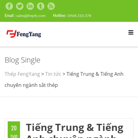
Email :
sales@thepfy.com
Hotline :
0968.310.378
Blog Single
Thép FengYang
>
Tin tức
>
Tiếng Trung & Tiếng Anh
chuyên ngành sắt thép
Tiếng Trung & Tiếng
20
Th10