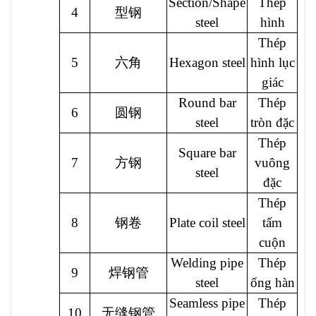
Section/Shape
Thép
4
型钢
steel
hình
Thép
5
六角
Hexagon steel
hình lục
giác
Round bar
Thép
6
圆钢
steel
tròn đặc
Thép
Square bar
7
方钢
vuông
steel
đặc
Thép
8
钢卷
Plate coil steel
tấm
cuộn
Welding pipe
Thép
9
焊钢管
steel
ống hàn
Seamless pipe
Thép
10
无缝钢管