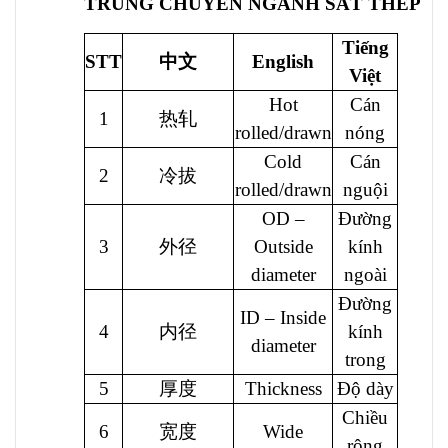
TRUNG CHUYÊN NGÀNH SẮT THÉP
Tiếng
STT
中文
English
Việt
Hot
Cán
1
热轧
rolled/drawn
nóng
Cold
Cán
2
冷拔
rolled/drawn
nguội
OD –
Đường
3
外径
Outside
kính
diameter
ngoài
Đường
ID – Inside
4
内径
kính
diameter
trong
5
厚度
Thickness
Độ dày
Chiều
6
宽度
Wide
rộng