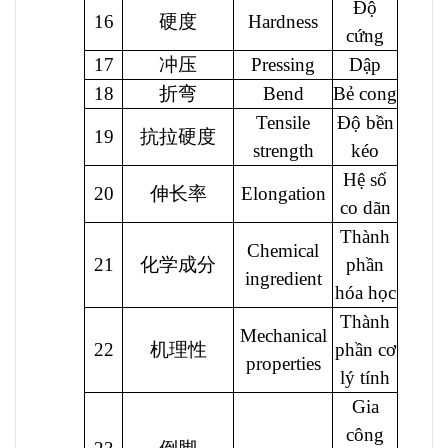
Độ
16
硬度
Hardness
cứng
17
冲压
Pressing
Dập
18
折弯
Bend
Bẻ cong
Tensile
Độ bền
19
抗拉硬度
strength
kéo
Hệ số
20
伸长率
Elongation
co dãn
Thành
Chemical
21
化学成分
phần
ingredient
hóa học
Thành
Mechanical
22
机理性
phần cơ
properties
lý tính
Gia
công