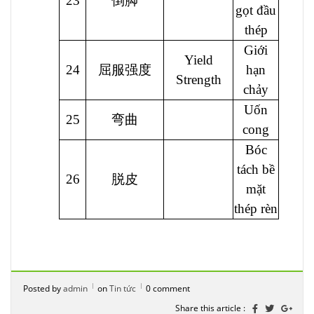
23
倒脚
gọt đầu
thép
Giới
Yield
24
屈服强度
hạn
Strength
chảy
Uốn
25
弯曲
cong
Bóc
tách bề
26
脱皮
mặt
thép rèn
Posted by
admin
on
Tin tức
0 comment
Share this article :