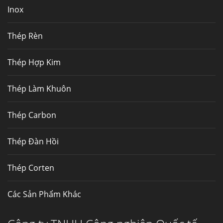
Inox
Mua inox ở đâu chất lượng giá tốt? Gọi ngay
Thép Fengyang
Thép Rèn
Inox (thép không gỉ) là một trong...
Thép Hợp Kim
Thép Làm Khuôn
Thép Carbon
Thép Đàn Hồi
Thép Corten
Các Sản Phẩm Khác