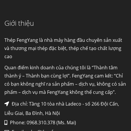
Ống đúc kéo nguội là gì? Ống...
Giới thiệu
Đơn hàng thép SPA-H | corten A cung cấp cho
nhà máy thép Hòa Phát
Fengyang là một trong những nhà
Thép FengYang là nhà máy hàng đầu chuyên sản xuất
máy...
và thương mại thép đặc biệt, thép chế tạo chất lượng
cao
Hợp kim N06625 là gì? Giá hợp kim 625 mới
nhất, Mua Inconel 625 tại Việt Nam
Quan điểm kinh doanh của chúng tôi là “Thành tâm
Hợp kim N06625 là hợp kim chịu
thành ý – Thành bạn cùng lợi”. FengYang cam kết: “Chỉ
nhiệt,...
có bạn không nghĩ ra sản phẩm – dịch vụ, không có sản
phẩm – dịch vụ mà FengYang không thể cung cấp”.
Mua inox ở đâu chất lượng giá tốt? Gọi ngay
Thép Fengyang
Địa chỉ: Tầng 10 tòa nhà Ladeco - số 266 Đội Cấn,
Inox (thép không gỉ) là một trong...
Liễu Giai, Ba Đình, Hà Nội
Phone: 0968.310.378 (Ms. Mai)
HỢP KIM ĐỒNG C70600 (CUNI 90/10) –