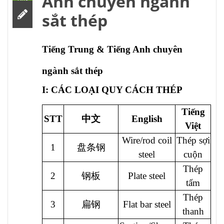
Anh chuyên ngành
sắt thép
Tiếng Trung & Tiếng Anh chuyên
ngành sắt thép
I: CÁC LOẠI QUY CÁCH THÉP
Tiếng
STT
中文
English
Việt
Wire/rod coil
Thép sợi
1
盘条钢
steel
cuộn
Thép
2
钢板
Plate steel
tấm
Thép
3
扁钢
Flat bar steel
thanh