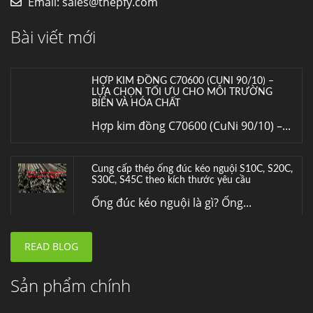
Email:
sales@thepfy.com
LỰA CHỌN TỐI ƯU CHO MÔI TRƯỜNG
BIỂN VÀ HÓA CHẤT
Bài viết mới
Hợp kim đồng C70600 (CuNi 90/10) –...
Cung cấp thép ống đúc kéo nguội S10C, S20C,
S30C, S45C theo kích thước yêu cầu
Ống đúc kéo nguội là gì? Ống...
Đơn hàng thép SPA-H | corten A cung cấp cho
nhà máy thép Hòa Phát
Fengyang là một trong những nhà
máy...
READ BLOG
Hợp kim N06625 là gì? Giá hợp kim 625 mới
nhất, Mua Inconel 625 tại Việt Nam
Hợp kim N06625 là hợp kim chịu
Sản phẩm chính
nhiệt,...