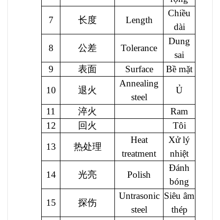
Chiều
7
长度
Length
dài
Dung
8
公差
Tolerance
sai
9
表面
Surface
Bề mặt
Annealing
10
退火
Ủ
steel
11
淬火
Ram
12
回火
Tôi
Heat
Xử lý
13
热处理
treatment
nhiệt
Đánh
14
光亮
Polish
bóng
Untrasonic
Siêu âm
15
探伤
steel
thép