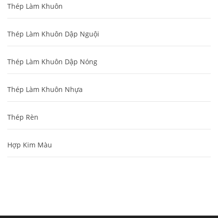
Thép Làm Khuôn
Thép Làm Khuôn Dập Nguội
Thép Làm Khuôn Dập Nóng
Thép Làm Khuôn Nhựa
Thép Rèn
Hợp Kim Màu
Cung cấp thép ống đúc kéo nguội S10C, S20C,
S30C, S45C theo kích thước yêu cầu