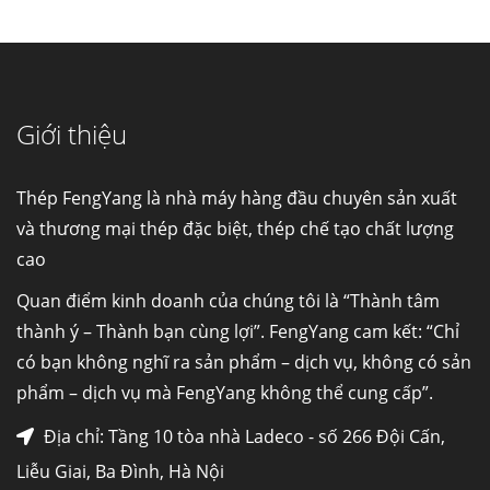
Cung cấp thép ống đúc kéo nguội S10C, S20C,
S30C, S45C theo kích thước yêu cầu
Ống đúc kéo nguội là gì? Ống...
Giới thiệu
Đơn hàng thép SPA-H | corten A cung cấp cho
nhà máy thép Hòa Phát
Fengyang là một trong những nhà
Thép FengYang là nhà máy hàng đầu chuyên sản xuất
máy...
và thương mại thép đặc biệt, thép chế tạo chất lượng
cao
Hợp kim N06625 là gì? Giá hợp kim 625 mới
nhất, Mua Inconel 625 tại Việt Nam
Quan điểm kinh doanh của chúng tôi là “Thành tâm
Hợp kim N06625 là hợp kim chịu
thành ý – Thành bạn cùng lợi”. FengYang cam kết: “Chỉ
nhiệt,...
có bạn không nghĩ ra sản phẩm – dịch vụ, không có sản
phẩm – dịch vụ mà FengYang không thể cung cấp”.
Mua inox ở đâu chất lượng giá tốt? Gọi ngay
Thép Fengyang
Địa chỉ: Tầng 10 tòa nhà Ladeco - số 266 Đội Cấn,
Inox (thép không gỉ) là một trong...
Liễu Giai, Ba Đình, Hà Nội