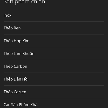
Sản phẩm chính
nhiệt,...
Inox
Mua inox ở đâu chất lượng giá tốt? Gọi ngay
Thép Fengyang
Thép Rèn
Inox (thép không gỉ) là một trong...
Thép Hợp Kim
Thép Làm Khuôn
Thép Carbon
Thép Đàn Hồi
Thép Corten
Các Sản Phẩm Khác