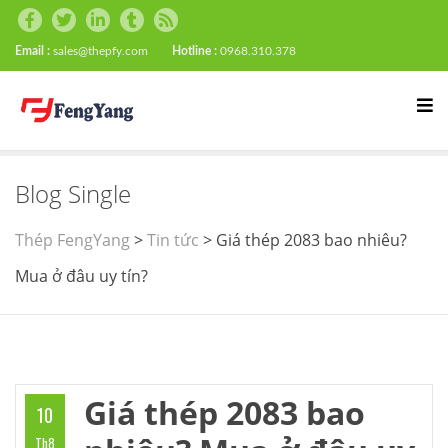
Email :
sales@thepfy.com
Hotline :
0968.310.378
Blog Single
Thép FengYang
>
Tin tức
>
Giá thép 2083 bao nhiêu?
Mua ở đâu uy tín?
Giá thép 2083 bao
10
Th8