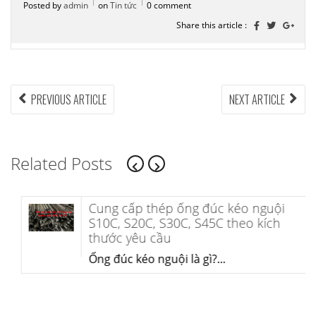
Posted by
admin
on
Tin tức
0 comment
Share this article :
Điều
PREVIOUS
NEX
PREVIOUS ARTICLE
NEXT ARTICLE
ARTICLE:
ARTI
hướng
bài
Related Posts
viết
Cung cấp thép ống đúc kéo nguội
S10C, S20C, S30C, S45C theo kích
thước yêu cầu
Ống đúc kéo nguội là gì?...