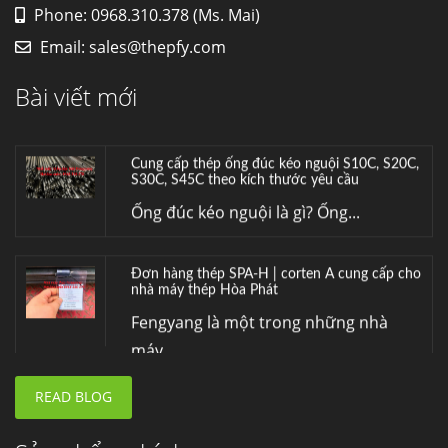
Phone: 0968.310.378 (Ms. Mai)
HỢP KIM ĐỒNG C70600 (CUNI 90/10) –
Email:
sales@thepfy.com
LỰA CHỌN TỐI ƯU CHO MÔI TRƯỜNG
BIỂN VÀ HÓA CHẤT
Bài viết mới
Hợp kim đồng C70600 (CuNi 90/10) –...
Cung cấp thép ống đúc kéo nguội S10C, S20C,
S30C, S45C theo kích thước yêu cầu
Ống đúc kéo nguội là gì? Ống...
Đơn hàng thép SPA-H | corten A cung cấp cho
nhà máy thép Hòa Phát
Fengyang là một trong những nhà
máy...
READ BLOG
Hợp kim N06625 là gì? Giá hợp kim 625 mới
nhất, Mua Inconel 625 tại Việt Nam
Hợp kim N06625 là hợp kim chịu