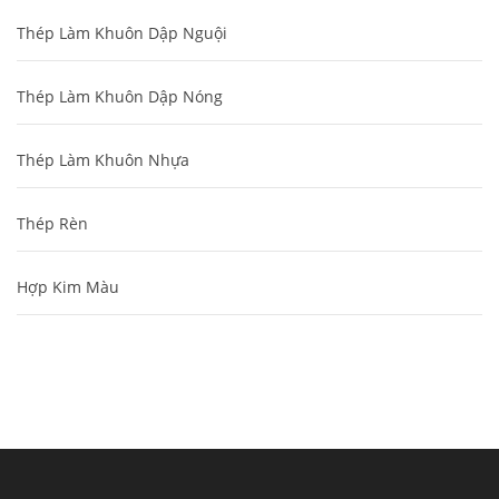
Thép Làm Khuôn Dập Nguội
Thép Làm Khuôn Dập Nóng
Thép Làm Khuôn Nhựa
Thép Rèn
Hợp Kim Màu
Cung cấp thép ống đúc kéo nguội S10C, S20C,
S30C, S45C theo kích thước yêu cầu
Ống đúc kéo nguội là gì? Ống...