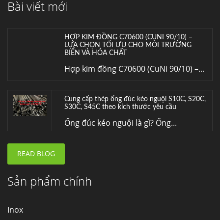
Bài viết mới
Hợp kim đồng C70600 (CuNi 90/10) –...
Cung cấp thép ống đúc kéo nguội S10C, S20C,
S30C, S45C theo kích thước yêu cầu
Ống đúc kéo nguội là gì? Ống...
Đơn hàng thép SPA-H | corten A cung cấp cho
nhà máy thép Hòa Phát
Fengyang là một trong những nhà
máy...
READ BLOG
Hợp kim N06625 là gì? Giá hợp kim 625 mới
nhất, Mua Inconel 625 tại Việt Nam
Hợp kim N06625 là hợp kim chịu
Sản phẩm chính
nhiệt,...
Inox
Mua inox ở đâu chất lượng giá tốt? Gọi ngay