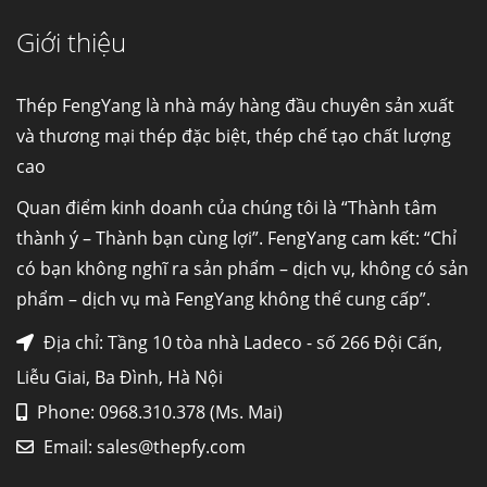
Giới thiệu
Đơn hàng thép SPA-H | corten A cung cấp cho
nhà máy thép Hòa Phát
Fengyang là một trong những nhà
Thép FengYang là nhà máy hàng đầu chuyên sản xuất
máy...
và thương mại thép đặc biệt, thép chế tạo chất lượng
cao
Hợp kim N06625 là gì? Giá hợp kim 625 mới
nhất, Mua Inconel 625 tại Việt Nam
Quan điểm kinh doanh của chúng tôi là “Thành tâm
Hợp kim N06625 là hợp kim chịu
thành ý – Thành bạn cùng lợi”. FengYang cam kết: “Chỉ
nhiệt,...
có bạn không nghĩ ra sản phẩm – dịch vụ, không có sản
phẩm – dịch vụ mà FengYang không thể cung cấp”.
Mua inox ở đâu chất lượng giá tốt? Gọi ngay
Thép Fengyang
Địa chỉ: Tầng 10 tòa nhà Ladeco - số 266 Đội Cấn,
Inox (thép không gỉ) là một trong...
Liễu Giai, Ba Đình, Hà Nội
Phone: 0968.310.378 (Ms. Mai)
HỢP KIM ĐỒNG C70600 (CUNI 90/10) –
Email:
sales@thepfy.com
LỰA CHỌN TỐI ƯU CHO MÔI TRƯỜNG
BIỂN VÀ HÓA CHẤT