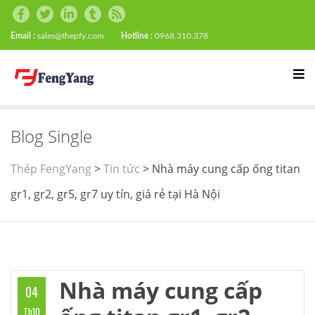
Email :
sales@thepfy.com
Hotline :
0968.310.378
Blog Single
Thép FengYang
>
Tin tức
>
Nhà máy cung cấp ống titan
gr1, gr2, gr5, gr7 uy tín, giá rẻ tại Hà Nội
Nhà máy cung cấp
04
Th10