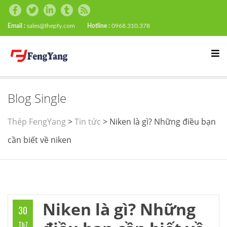
Email :
sales@thepfy.com
Hotline :
0968.310.378
Blog Single
Thép FengYang
>
Tin tức
>
Niken là gì? Những điều bạn
cần biết về niken
Niken là gì? Những
30
Th7