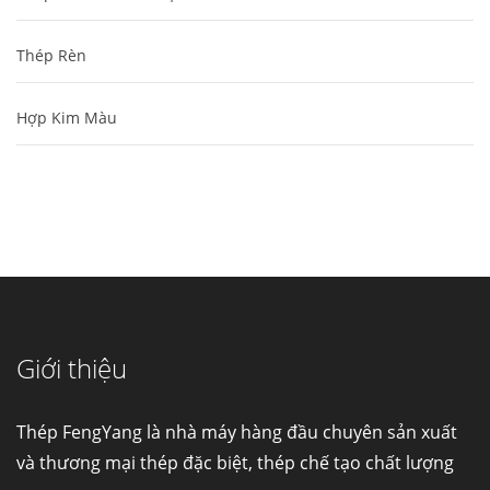
Thép Rèn
Hợp Kim Màu
Cung cấp thép ống đúc kéo nguội S10C, S20C,
S30C, S45C theo kích thước yêu cầu
Ống đúc kéo nguội là gì? Ống...
Giới thiệu
Đơn hàng thép SPA-H | corten A cung cấp cho
nhà máy thép Hòa Phát
Thép FengYang là nhà máy hàng đầu chuyên sản xuất
Fengyang là một trong những nhà
và thương mại thép đặc biệt, thép chế tạo chất lượng
máy...