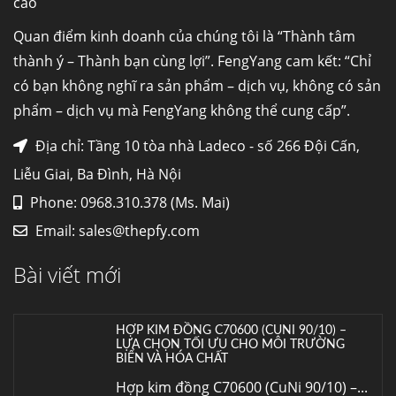
cao
Hợp kim N06625 là gì? Giá hợp kim 625 mới
Quan điểm kinh doanh của chúng tôi là “Thành tâm
nhất, Mua Inconel 625 tại Việt Nam
thành ý – Thành bạn cùng lợi”. FengYang cam kết: “Chỉ
Hợp kim N06625 là hợp kim chịu
có bạn không nghĩ ra sản phẩm – dịch vụ, không có sản
nhiệt,...
phẩm – dịch vụ mà FengYang không thể cung cấp”.
Mua inox ở đâu chất lượng giá tốt? Gọi ngay
Địa chỉ: Tầng 10 tòa nhà Ladeco - số 266 Đội Cấn,
Thép Fengyang
Liễu Giai, Ba Đình, Hà Nội
Inox (thép không gỉ) là một trong...
Phone: 0968.310.378 (Ms. Mai)
Email:
sales@thepfy.com
HỢP KIM ĐỒNG C70600 (CUNI 90/10) –
LỰA CHỌN TỐI ƯU CHO MÔI TRƯỜNG
BIỂN VÀ HÓA CHẤT
Bài viết mới
Hợp kim đồng C70600 (CuNi 90/10) –...
Cung cấp thép ống đúc kéo nguội S10C, S20C,
S30C, S45C theo kích thước yêu cầu
Ống đúc kéo nguội là gì? Ống...