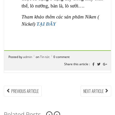
thế, lò nướng, bàn là, lò sưởi….
Tham khảo thêm các sản phẩm Niken (
Nickel)
TẠI ĐÂY
Posted by
admin
on
Tin tức
0 comment
Share this article :
Điều
PREVIOUS
NEX
PREVIOUS ARTICLE
NEXT ARTICLE
ARTICLE:
ARTI
hướng
bài
Related Posts