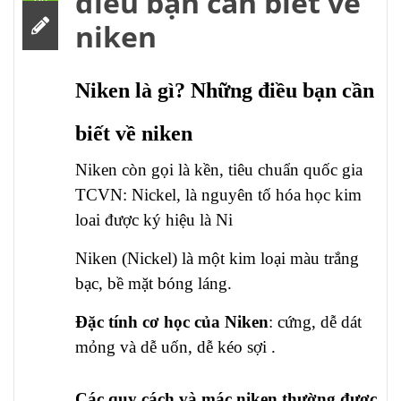
điều bạn cần biết về
niken
Niken là gì? Những điều bạn cần
biết về niken
Niken còn gọi là kền, tiêu chuẩn quốc gia
TCVN: Nickel, là nguyên tố hóa học kim
loai được ký hiệu là Ni
Niken (Nickel) là một kim loại màu trắng
bạc, bề mặt bóng láng.
Đặc tính cơ học của Niken
: cứng, dễ dát
mỏng và dễ uốn, dễ kéo sợi .
Các quy cách và mác niken thường được