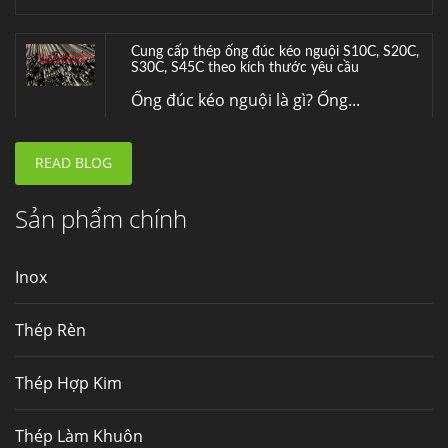
Đơn hàng thép SPA-H | corten A cung cấp cho
nhà máy thép Hòa Phát
Fengyang là một trong những nhà
máy...
READ BLOG
Hợp kim N06625 là gì? Giá hợp kim 625 mới
nhất, Mua Inconel 625 tại Việt Nam
Sản phẩm chính
Hợp kim N06625 là hợp kim chịu
nhiệt,...
Inox
Mua inox ở đâu chất lượng giá tốt? Gọi ngay
Thép Fengyang
Thép Rèn
Inox (thép không gỉ) là một trong...
Thép Hợp Kim
Thép Làm Khuôn