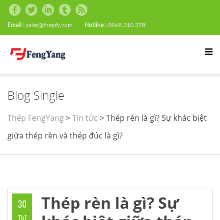
Email :
sales@thepfy.com
Hotline :
0968.310.378
Blog Single
Thép FengYang
>
Tin tức
>
Thép rèn là gì? Sự khác biệt
giữa thép rèn và thép đúc là gì?
Thép rèn là gì? Sự
30
Th7