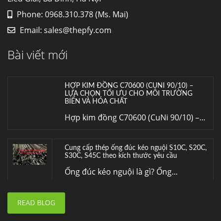
Phone: 0968.310.378 (Ms. Mai)
HỢP KIM ĐỒNG C70600 (CUNI 90/10) –
Email:
sales@thepfy.com
LỰA CHỌN TỐI ƯU CHO MÔI TRƯỜNG
BIỂN VÀ HÓA CHẤT
Bài viết mới
Hợp kim đồng C70600 (CuNi 90/10) –...
Cung cấp thép ống đúc kéo nguội S10C, S20C,
S30C, S45C theo kích thước yêu cầu
Ống đúc kéo nguội là gì? Ống...
Đơn hàng thép SPA-H | corten A cung cấp cho
nhà máy thép Hòa Phát
Fengyang là một trong những nhà
máy...
READ BLOG
Hợp kim N06625 là gì? Giá hợp kim 625 mới
nhất, Mua Inconel 625 tại Việt Nam