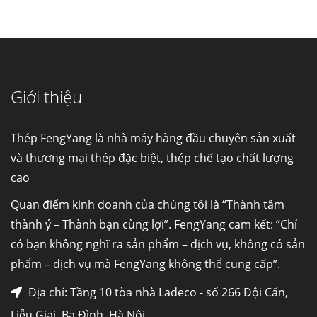
Cung cấp thép ống đúc kéo nguội S10C, S20C,
S30C, S45C theo kích thước yêu cầu
Ống đúc kéo nguội là gì? Ống...
Giới thiệu
Đơn hàng thép SPA-H | corten A cung cấp cho
nhà máy thép Hòa Phát
Fengyang là một trong những nhà
Thép FengYang là nhà máy hàng đầu chuyên sản xuất
máy...
và thương mại thép đặc biệt, thép chế tạo chất lượng
cao
Hợp kim N06625 là gì? Giá hợp kim 625 mới
nhất, Mua Inconel 625 tại Việt Nam
Quan điểm kinh doanh của chúng tôi là “Thành tâm
Hợp kim N06625 là hợp kim chịu
thành ý – Thành bạn cùng lợi”. FengYang cam kết: “Chỉ
nhiệt,...
có bạn không nghĩ ra sản phẩm – dịch vụ, không có sản
phẩm – dịch vụ mà FengYang không thể cung cấp”.
Mua inox ở đâu chất lượng giá tốt? Gọi ngay
Thép Fengyang
Địa chỉ: Tầng 10 tòa nhà Ladeco - số 266 Đội Cấn,
Inox (thép không gỉ) là một trong...
Liễu Giai, Ba Đình, Hà Nội