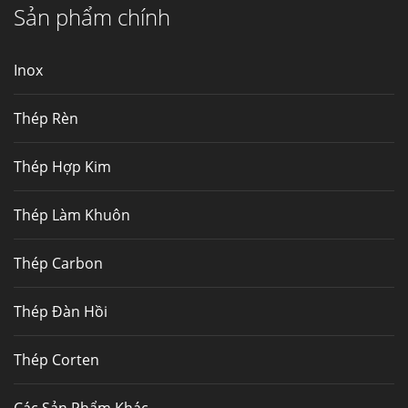
Sản phẩm chính
Hợp kim N06625 là hợp kim chịu
nhiệt,...
Inox
Mua inox ở đâu chất lượng giá tốt? Gọi ngay
Thép Fengyang
Thép Rèn
Inox (thép không gỉ) là một trong...
Thép Hợp Kim
Thép Làm Khuôn
Thép Carbon
Thép Đàn Hồi
Thép Corten