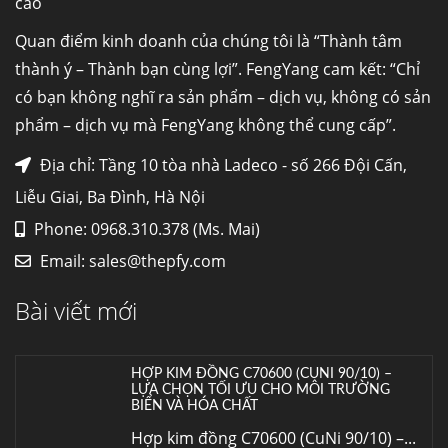
cao
Hợp kim N06625 là gì? Giá hợp kim 625 mới
nhất, Mua Inconel 625 tại Việt Nam
Quan điểm kinh doanh của chúng tôi là “Thành tâm
Hợp kim N06625 là hợp kim chịu
thành ý – Thành bạn cùng lợi”. FengYang cam kết: “Chỉ
nhiệt,...
có bạn không nghĩ ra sản phẩm – dịch vụ, không có sản
phẩm – dịch vụ mà FengYang không thể cung cấp”.
Mua inox ở đâu chất lượng giá tốt? Gọi ngay
Thép Fengyang
Địa chỉ: Tầng 10 tòa nhà Ladeco - số 266 Đội Cấn,
Inox (thép không gỉ) là một trong...
Liễu Giai, Ba Đình, Hà Nội
Phone: 0968.310.378 (Ms. Mai)
HỢP KIM ĐỒNG C70600 (CUNI 90/10) –
Email:
sales@thepfy.com
LỰA CHỌN TỐI ƯU CHO MÔI TRƯỜNG
BIỂN VÀ HÓA CHẤT
Bài viết mới
Hợp kim đồng C70600 (CuNi 90/10) –...
Cung cấp thép ống đúc kéo nguội S10C, S20C,
S30C, S45C theo kích thước yêu cầu
Ống đúc kéo nguội là gì? Ống...