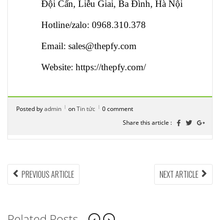
Đội Cấn, Liễu Giai, Ba Đình, Hà Nội
Hotline/zalo: 0968.310.378
Email:
sales@thepfy.com
Website:
https://thepfy.com/
Posted by
admin
on
Tin tức
0 comment
Share this article :
Điều
PREVIOUS
NEX
PREVIOUS ARTICLE
NEXT ARTICLE
ARTICLE:
ARTI
hướng
bài
Related Posts