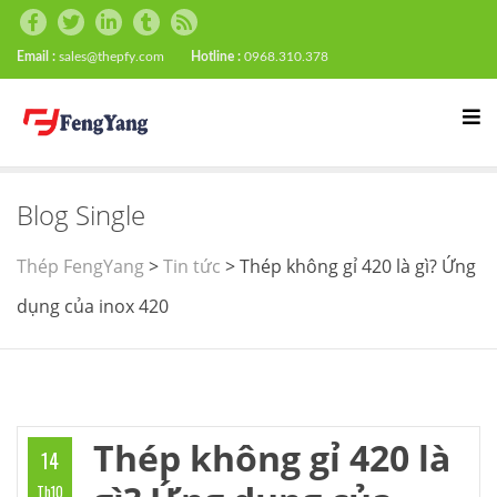
Email :
sales@thepfy.com
Hotline :
0968.310.378
Blog Single
Thép FengYang
>
Tin tức
>
Thép không gỉ 420 là gì? Ứng
dụng của inox 420
Thép không gỉ 420 là
14
Th10