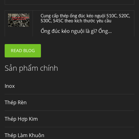
Đơn hàng thép SPA-H | corten A cung cấp cho
nhà máy thép Hòa Phát
Fengyang là một trong những nhà
máy...
READ BLOG
Hợp kim N06625 là gì? Giá hợp kim 625 mới
nhất, Mua Inconel 625 tại Việt Nam
Hợp kim N06625 là hợp kim chịu
Sản phẩm chính
nhiệt,...
Inox
Mua inox ở đâu chất lượng giá tốt? Gọi ngay
Thép Fengyang
Thép Rèn
Inox (thép không gỉ) là một trong...
Thép Hợp Kim
Thép Làm Khuôn