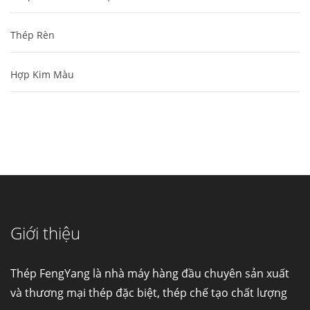
Thép Rèn
Hợp Kim Màu
Cung cấp thép ống đúc kéo nguội S10C, S20C,
S30C, S45C theo kích thước yêu cầu
Ống đúc kéo nguội là gì? Ống...
Giới thiệu
Đơn hàng thép SPA-H | corten A cung cấp cho
nhà máy thép Hòa Phát
Fengyang là một trong những nhà
Thép FengYang là nhà máy hàng đầu chuyên sản xuất
máy...
và thương mại thép đặc biệt, thép chế tạo chất lượng